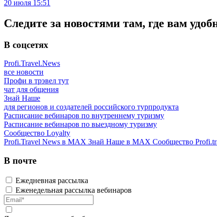
20 июля 15:51
Следите за новостями там, где вам удоб
В соцсетях
Profi.Travel.News
все новости
Профи в трэвел тут
чат для общения
Знай Наше
для регионов и создателей российского турпродукта
Расписание вебинаров по внутреннему туризму
Расписание вебинаров по выездному туризму
Сообщество Loyalty
Profi.Travel News в MAX
Знай Наше в MAX
Сообщество Profi.tr
В почте
Ежедневная рассылка
Еженедельная рассылка вебинаров