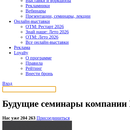
Выставки и воркшопы
Рекламники
Вебинары
Презентации, семинары, лекции
Онлайн-выставки
OTM: Рестарт 2026
Знай наше: Лето 2026
OTM: Лето 2026
Все онлайн-выставки
Реклама
Loyalty
О программе
Правила
Рейтинг
Внести бронь
Вход
Будущие семинары компании 
Нас уже 204 263
Присоединиться