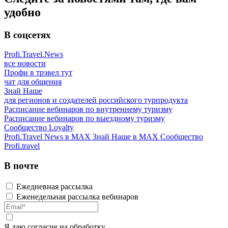
удобно
В соцсетях
Profi.Travel.News
все новости
Профи в трэвел тут
чат для общения
Знай Наше
для регионов и создателей российского турпродукта
Расписание вебинаров по внутреннему туризму
Расписание вебинаров по выездному туризму
Сообщество Loyalty
Profi.Travel News в MAX
Знай Наше в MAX
Сообщество
Profi.travel
В почте
Ежедневная рассылка
Еженедельная рассылка вебинаров
Я даю
согласие
на обработку