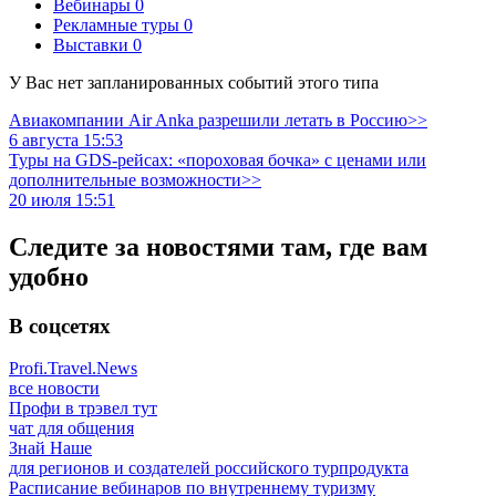
Вебинары
0
Рекламные туры
0
Выставки
0
У Вас нет запланированных событий этого типа
Авиакомпании Air Anka разрешили летать в Россию>>
6 августа 15:53
Туры на GDS-рейсах: «пороховая бочка» с ценами или
дополнительные возможности>>
20 июля 15:51
Следите за новостями там, где вам
удобно
В соцсетях
Profi.Travel.News
все новости
Профи в трэвел тут
чат для общения
Знай Наше
для регионов и создателей российского турпродукта
Расписание вебинаров по внутреннему туризму