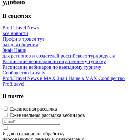
удобно
В соцсетях
Profi.Travel.News
все новости
Профи в трэвел тут
чат для общения
Знай Наше
для регионов и создателей российского турпродукта
Расписание вебинаров по внутреннему туризму
Расписание вебинаров по выездному туризму
Сообщество Loyalty
Profi.Travel News в MAX
Знай Наше в MAX
Сообщество
Profi.travel
В почте
Ежедневная рассылка
Еженедельная рассылка вебинаров
Я даю
согласие
на обработку
персональных данных и ознакомлен с