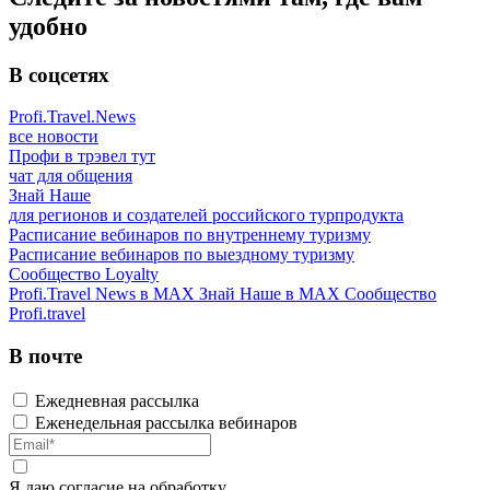
удобно
В соцсетях
Profi.Travel.News
все новости
Профи в трэвел тут
чат для общения
Знай Наше
для регионов и создателей российского турпродукта
Расписание вебинаров по внутреннему туризму
Расписание вебинаров по выездному туризму
Сообщество Loyalty
Profi.Travel News в MAX
Знай Наше в MAX
Сообщество
Profi.travel
В почте
Ежедневная рассылка
Еженедельная рассылка вебинаров
Я даю
согласие
на обработку