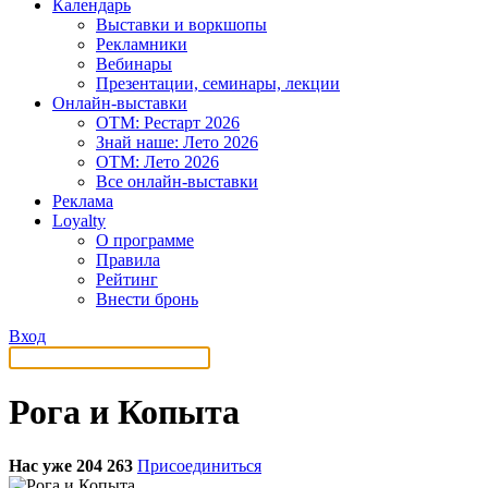
Календарь
Выставки и воркшопы
Рекламники
Вебинары
Презентации, семинары, лекции
Онлайн-выставки
OTM: Рестарт 2026
Знай наше: Лето 2026
OTM: Лето 2026
Все онлайн-выставки
Реклама
Loyalty
О программе
Правила
Рейтинг
Внести бронь
Вход
Рога и Копыта
Нас уже 204 263
Присоединиться