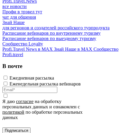
Profi.Travel.News
все новости
Профи в трэвел тут
чат для общения
Знай Наше
для регионов и создателей российского турпродукта
Расписание вебинаров по внутреннему туризму
Расписание вебинаров по выездному туризму
Сообщество Loyalty
Profi.Travel News в MAX
Знай Наше в MAX
Сообщество
Profi.travel
В почте
Ежедневная рассылка
Еженедельная рассылка вебинаров
Я даю
согласие
на обработку
персональных данных и ознакомлен с
политикой
по обработке персональных
данных
Подписаться