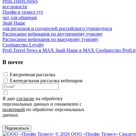
Profi.Travel.News
все новости
Профи в трэвел тут
чат для общения
Знай Наше
для регионов и создателей российского турпродукта
Расписание вебинаров по внутреннему туризму
Расписание вебинаров по выездному туризму
Сообщество Loyalty
Profi.Travel News в MAX
Знай Наше в MAX
Сообщество Profi.tr
В почте
Ежедневная рассылка
Еженедельная рассылка вебинаров
Я даю
согласие
на обработку
персональных данных и ознакомлен с
политикой
по обработке персональных
данных
Подписаться
© 2026 ООО «Профи Трэвeл»
Свидете