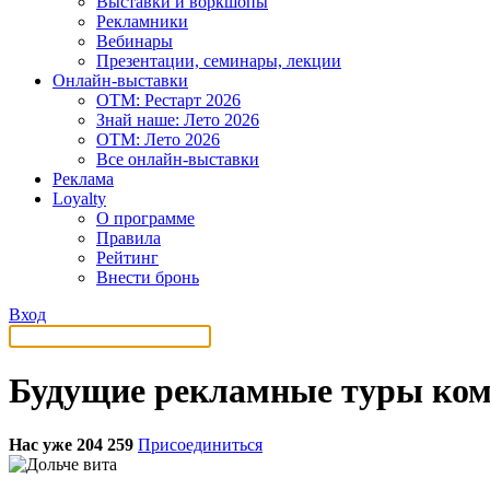
Выставки и воркшопы
Рекламники
Вебинары
Презентации, семинары, лекции
Онлайн-выставки
OTM: Рестарт 2026
Знай наше: Лето 2026
OTM: Лето 2026
Все онлайн-выставки
Реклама
Loyalty
О программе
Правила
Рейтинг
Внести бронь
Вход
Будущие рекламные туры ком
Нас уже 204 259
Присоединиться