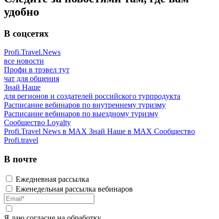
удобно
В соцсетях
Profi.Travel.News
все новости
Профи в трэвел тут
чат для общения
Знай Наше
для регионов и создателей российского турпродукта
Расписание вебинаров по внутреннему туризму
Расписание вебинаров по выездному туризму
Сообщество Loyalty
Profi.Travel News в MAX
Знай Наше в MAX
Сообщество
Profi.travel
В почте
Ежедневная рассылка
Еженедельная рассылка вебинаров
Я даю
согласие
на обработку