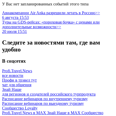
У Вас нет запланированных событий этого типа
Авиакомпании Air Anka разрешили летать в Россию>>
6 августа 15:53
Туры на GDS-рейсах: «пороховая бочка» с ценами или
дополнительные возможности>>
20 июля 15:51
Следите за новостями там, где вам
удобно
В соцсетях
Profi.Travel.News
все новости
Профи в трэвел тут
чат для общения
Знай Наше
для регионов и создателей российского турпродукта
Расписание вебинаров по внутреннему туризму
Расписание вебинаров по выездному туризму
Сообщество Loyalty
Profi.Travel News в MAX
Знай Наше в MAX
Сообщество