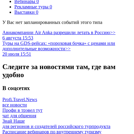
Вебинары
0
Рекламные туры
0
Выставки
0
У Вас нет запланированных событий этого типа
Авиакомпании Air Anka разрешили летать в Россию>>
6 августа 15:53
Туры на GDS-рейсах: «пороховая бочка» с ценами или
дополнительные возможности>>
20 июля 15:51
Следите за новостями там, где вам
удобно
В соцсетях
Profi.Travel.News
все новости
Профи в трэвел тут
чат для общения
Знай Наше
для регионов и создателей российского турпродукта
Расписание вебинаров по внутреннему туризму