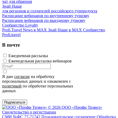
чат для общения
Знай Наше
для регионов и создателей российского турпродукта
Расписание вебинаров по внутреннему туризму
Расписание вебинаров по выездному туризму
Сообщество Loyalty
Profi.Travel News в MAX
Знай Наше в MAX
Сообщество
Profi.travel
В почте
Ежедневная рассылка
Еженедельная рассылка вебинаров
Я даю
согласие
на обработку
персональных данных и ознакомлен с
политикой
по обработке персональных
данных
Подписаться
© 2026 ООО «Профи Трэвeл»
Свидетельство о регистрации
СМИ №ФС 77-71742
Пользовательское соглашение
Обработка