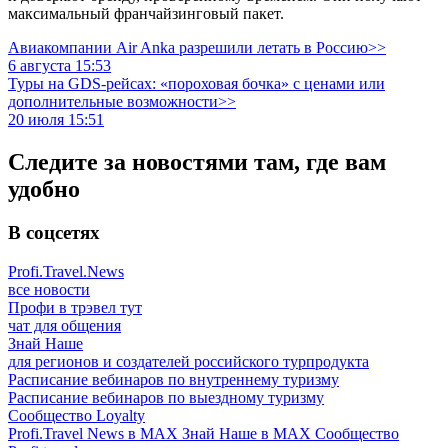
максимальный франчайзинговый пакет.
Авиакомпании Air Anka разрешили летать в Россию>>
6 августа 15:53
Туры на GDS-рейсах: «пороховая бочка» с ценами или
дополнительные возможности>>
20 июля 15:51
Следите за новостями там, где вам
удобно
В соцсетях
Profi.Travel.News
все новости
Профи в трэвел тут
чат для общения
Знай Наше
для регионов и создателей российского турпродукта
Расписание вебинаров по внутреннему туризму
Расписание вебинаров по выездному туризму
Сообщество Loyalty
Profi.Travel News в MAX
Знай Наше в MAX
Сообщество