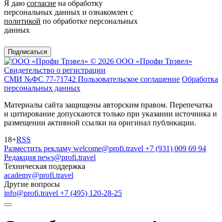
Я даю
согласие
на обработку
персональных данных и ознакомлен с
политикой
по обработке персональных
данных
Подписаться
© 2026 ООО «Профи Трэвeл»
Свидетельство о регистрации
СМИ №ФС 77-71742
Пользовательское соглашение
Обработка
персональных данных
Материалы сайта защищены авторским правом. Перепечатка
и цитирование допускаются только при указании источника и
размещении активной ссылки на оригинал публикации.
18+
RSS
Разместить рекламу
welcome@profi.travel
+7 (931) 009 69 94
Редакция
news@profi.travel
Техническая поддержка
academy@profi.travel
Другие вопросы
info@profi.travel
+7 (495) 120-28-25