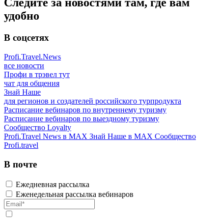
Следите за новостями там, где вам
удобно
В соцсетях
Profi.Travel.News
все новости
Профи в трэвел тут
чат для общения
Знай Наше
для регионов и создателей российского турпродукта
Расписание вебинаров по внутреннему туризму
Расписание вебинаров по выездному туризму
Сообщество Loyalty
Profi.Travel News в MAX
Знай Наше в MAX
Сообщество
Profi.travel
В почте
Ежедневная рассылка
Еженедельная рассылка вебинаров