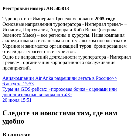
Реестровый номер: АВ 505813
Туроператор «Империал Тревел» основан в
2005 году
.
Основные направления туроператора «Империал тревел» –
Испания, Португалия, Андорра и Кабо Верде (острова
Зеленого Мыса) – все регионы и курорты. Наша компания
аккредитована в испанском и португальском посольствах в
Украине и занимается организацией туров, бронированием
отелей для турагентств и туристов.
Одно из направлений деятельности туроператора «Империал
Тревел» - организация корпоративного обслуживания
предприятий.
Авиакомпании Air Anka разрешили летать в Россию>>
6 августа 15:53
Туры на GDS-рейсах: «пороховая бочка» с ценами или
дополнительные возможности>>
20 июля 15:51
Следите за новостями там, где вам
удобно
В соцсетях