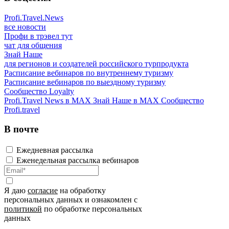
Profi.Travel.News
все новости
Профи в трэвел тут
чат для общения
Знай Наше
для регионов и создателей российского турпродукта
Расписание вебинаров по внутреннему туризму
Расписание вебинаров по выездному туризму
Сообщество Loyalty
Profi.Travel News в MAX
Знай Наше в MAX
Сообщество
Profi.travel
В почте
Ежедневная рассылка
Еженедельная рассылка вебинаров
Я даю
согласие
на обработку
персональных данных и ознакомлен с
политикой
по обработке персональных
данных