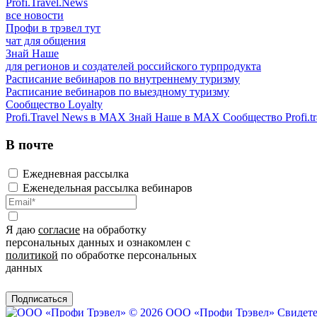
Profi.Travel.News
все новости
Профи в трэвел тут
чат для общения
Знай Наше
для регионов и создателей российского турпродукта
Расписание вебинаров по внутреннему туризму
Расписание вебинаров по выездному туризму
Сообщество Loyalty
Profi.Travel News в MAX
Знай Наше в MAX
Сообщество Profi.tr
В почте
Ежедневная рассылка
Еженедельная рассылка вебинаров
Я даю
согласие
на обработку
персональных данных и ознакомлен с
политикой
по обработке персональных
данных
Подписаться
© 2026 ООО «Профи Трэвeл»
Свидете