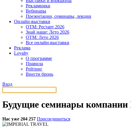
Выставки и воркшопы
Рекламники
Вебинары
Презентации, семинары, лекции
Онлайн-выставки
OTM: Рестарт 2026
Знай наше: Лето 2026
OTM: Лето 2026
Все онлайн-выставки
Реклама
Loyalty
О программе
Правила
Рейтинг
Внести бронь
Вход
Будущие семинары компани
Нас уже 204 257
Присоединиться