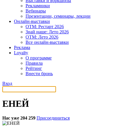
Выставки и воркшопы
Рекламники
Вебинары
Презентации, семинары, лекции
Онлайн-выставки
OTM: Рестарт 2026
Знай наше: Лето 2026
OTM: Лето 2026
Все онлайн-выставки
Реклама
Loyalty
О программе
Правила
Рейтинг
Внести бронь
Вход
ЕНЕЙ
Нас уже 204 259
Присоединиться