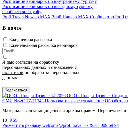
Расписание вебинаров по внутреннему туризму
Расписание вебинаров по выездному туризму
Сообщество Loyalty
Profi.Travel News в MAX
Знай Наше в MAX
Сообщество Profi.tr
В почте
Ежедневная рассылка
Еженедельная рассылка вебинаров
Я даю
согласие
на обработку
персональных данных и ознакомлен с
политикой
по обработке персональных
данных
Подписаться
© 2026 ООО «Профи Трэвeл»
Свидете
СМИ №ФС 77-71742
Пользовательское соглашение
Обработка 
Материалы сайта защищены авторским правом. Перепечатка и 
18+
RSS
Разместить рекламу
welcome@profi.travel
+7 (931) 009 69 94