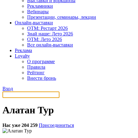
Выставки и воркшопы
Рекламники
Вебинары
Презентации, семинары, лекции
Онлайн-выставки
OTM: Рестарт 2026
Знай наше: Лето 2026
OTM: Лето 2026
Все онлайн-выставки
Реклама
Loyalty
О программе
Правила
Рейтинг
Внести бронь
Вход
Алатан Тур
Нас уже 204 259
Присоединиться