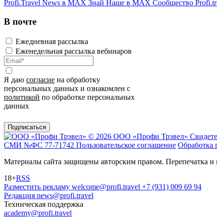
Profi.Travel News в MAX
Знай Наше в MAX
Сообщество Profi.tr
В почте
Ежедневная рассылка
Еженедельная рассылка вебинаров
Я даю
согласие
на обработку
персональных данных и ознакомлен с
политикой
по обработке персональных
данных
Подписаться
© 2026 ООО «Профи Трэвeл»
Свидете
СМИ №ФС 77-71742
Пользовательское соглашение
Обработка 
Материалы сайта защищены авторским правом. Перепечатка и 
18+
RSS
Разместить рекламу
welcome@profi.travel
+7 (931) 009 69 94
Редакция
news@profi.travel
Техническая поддержка
academy@profi.travel