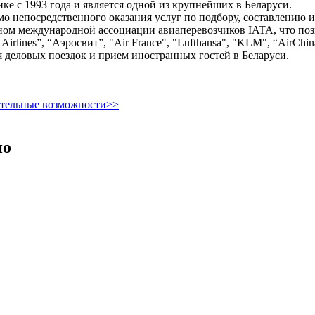
е с 1993 года и является одной из крупнейших в Беларуси.
о непосредственного оказания услуг по подбору, составлению 
ном международной ассоциации авиаперевозчиков IATA, что поз
rlines”, “Аэросвит”, "Air France", "Lufthansa", "KLM", “AirChina”
 деловых поездок и прием иностранных гостей в Беларуси.
ительные возможности>>
но