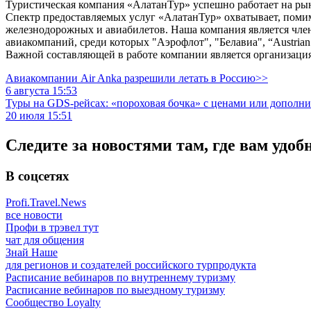
Туристическая компания «АлатанТур» успешно работает на рынк
Спектр предоставляемых услуг «АлатанТур» охватывает, помим
железнодорожных и авиабилетов. Наша компания является чле
авиакомпаний, среди которых "Аэрофлот", "Белавиа", “Austrian Ai
Важной составляющей в работе компании является организация
Авиакомпании Air Anka разрешили летать в Россию>>
6 августа 15:53
Туры на GDS-рейсах: «пороховая бочка» с ценами или дополн
20 июля 15:51
Следите за новостями там, где вам удоб
В соцсетях
Profi.Travel.News
все новости
Профи в трэвел тут
чат для общения
Знай Наше
для регионов и создателей российского турпродукта
Расписание вебинаров по внутреннему туризму
Расписание вебинаров по выездному туризму
Сообщество Loyalty