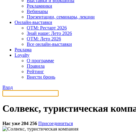
Выставки и воркшопы
Рекламники
Вебинары
Презентации, семинары, лекции
Онлайн-выставки
OTM: Рестарт 2026
Знай наше: Лето 2026
OTM: Лето 2026
Все онлайн-выставки
Реклама
Loyalty
О программе
Правила
Рейтинг
Внести бронь
Вход
Солвекс, туристическая комп
Нас уже 204 256
Присоединиться