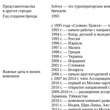
Представительства
Solvex — это туроператорские ко
в других городах
брендом.
Год создания бренда
1993
с 1995 года «Солвекс-Трэвэл» — 
1993 г. — начало работы с направ
1994 г. — Кипр, детский и молод
1995 г. — Россия
1996 г. — Израиль
1997 г. — Мальта
1998 г. — Греция
1999 г. — Украина
2000 г. — Иордания
2001 г. — Словакия
2002 г. — Беларусь
Важные даты в жизни
2006 г. — начало круглогодичной 
компании
с 2007 по 2014 г. член Ассоциаци
2010 г. — первый из Москвы чарте
2010 г. — открытие направлений 
2009-2010 гг.
— расширение ассорт
Армения, Узбекистан
2010 г. — компания начинает раз
2011 г. — Индия, Шри-Ланка, Авс
2013 г. — первый чартер из Моск