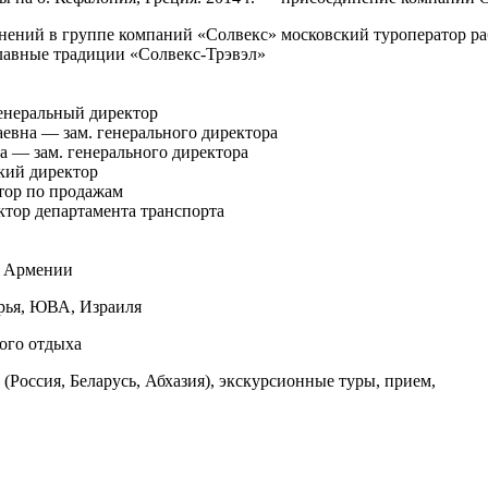
енений в группе компаний «Солвекс» московский туроператор р
лавные традиции «Солвекс-Трэвэл»
енеральный директор
вна — зам. генерального директора
 — зам. генерального директора
кий директор
тор по продажам
тор департамента транспорта
, Армении
рья, ЮВА, Израиля
ого отдыха
(Россия, Беларусь,
Абхазия
), экскурсионные туры, прием,