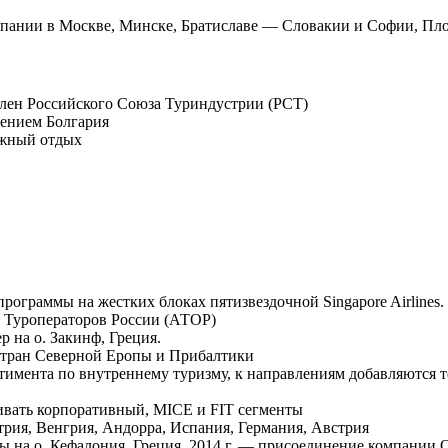
мпании в Москве, Минске, Братиславе — Словакии и Софии, Пл
член Российского Союза Туриндустрии (РСТ)
лением Болгария
ежный отдых
программы на жестких блоках пятизвездочной Singapore Airlines.
и Туроператоров России (АТОР)
р на о. Закинф, Греция.
стран Северной Еропы и Прибалтики
имента по внутреннему туризму, к направлениям добавляются те
вивать корпоративный, MICE и FIT сегменты
трия, Венгрия, Андорра, Испания, Германия, Австрия
вы на о. Кефалония, Греция. 2014 г. — присоединение компании