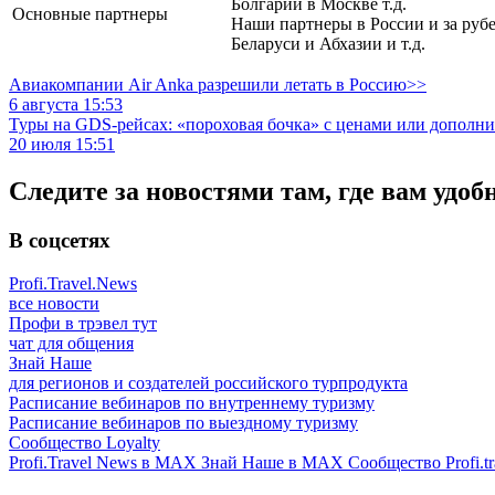
Болгарии в Москве т.д.
Основные партнеры
Наши партнеры в России и за руб
Беларуси и Абхазии и т.д.
Авиакомпании Air Anka разрешили летать в Россию>>
6 августа 15:53
Туры на GDS-рейсах: «пороховая бочка» с ценами или дополн
20 июля 15:51
Следите за новостями там, где вам удоб
В соцсетях
Profi.Travel.News
все новости
Профи в трэвел тут
чат для общения
Знай Наше
для регионов и создателей российского турпродукта
Расписание вебинаров по внутреннему туризму
Расписание вебинаров по выездному туризму
Сообщество Loyalty
Profi.Travel News в MAX
Знай Наше в MAX
Сообщество Profi.tr