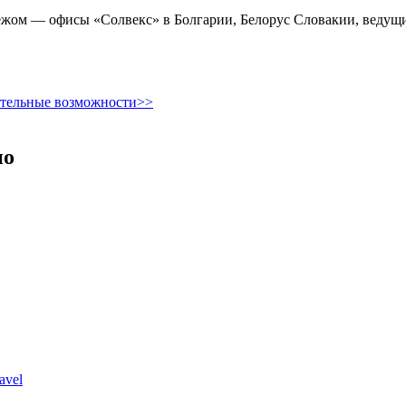
ежом — офисы «Солвекс» в Болгарии,
Белорус Словакии, ведущи
ительные возможности>>
но
avel