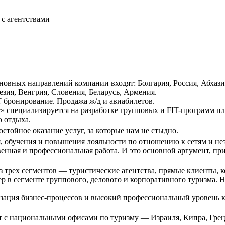
 с агентствами
новных направлений компании входят: Болгария, Россия, Абхази
зия, Венгрия, Словения, Беларусь, Армения.
 бронирование. Продажа ж/д и авиабилетов.
» специализируется на разработке групповых и FIT-программ пл
о отдыха.
тойное оказание услуг, за которые нам не стыдно.
, обучения и повышения лояльности по отношению к сетям и н
нная и профессиональная работа. И это основной аргумент, при
з трех сегментов — туристические агентства, прямые клиенты, 
 в сегменте группового, делового и корпоративного туризма. Н
.
ация бизнес-процессов и высокий профессиональный уровень к
т с национальными офисами по туризму — Израиля, Кипра, Гре