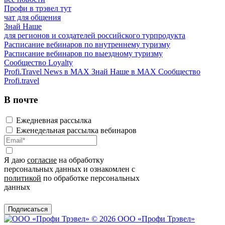
Профи в трэвел тут
чат для общения
Знай Наше
для регионов и создателей российского турпродукта
Расписание вебинаров по внутреннему туризму
Расписание вебинаров по выездному туризму
Сообщество Loyalty
Profi.Travel News в MAX
Знай Наше в MAX
Сообщество
Profi.travel
В почте
Ежедневная рассылка
Еженедельная рассылка вебинаров
Я даю
согласие
на обработку
персональных данных и ознакомлен с
политикой
по обработке персональных
данных
Подписаться
© 2026 ООО «Профи Трэвeл»