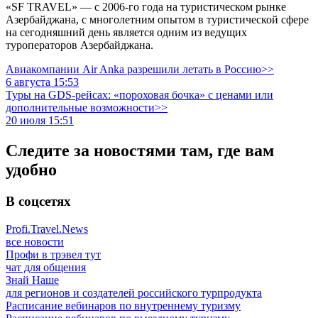
«SF TRAVEL» — с 2006-го года на туристическом рынке
Азербайджана, с многолетним опытом в туристической сфере
на сегодняшний день является одним из ведущих
туроператоров Азербайджана.
Авиакомпании Air Anka разрешили летать в Россию>>
6 августа 15:53
Туры на GDS-рейсах: «пороховая бочка» с ценами или
дополнительные возможности>>
20 июля 15:51
Следите за новостями там, где вам
удобно
В соцсетях
Profi.Travel.News
все новости
Профи в трэвел тут
чат для общения
Знай Наше
для регионов и создателей российского турпродукта
Расписание вебинаров по внутреннему туризму