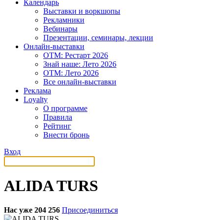
Календарь
Выставки и воркшопы
Рекламники
Вебинары
Презентации, семинары, лекции
Онлайн-выставки
OTM: Рестарт 2026
Знай наше: Лето 2026
OTM: Лето 2026
Все онлайн-выставки
Реклама
Loyalty
О программе
Правила
Рейтинг
Внести бронь
Вход
ALIDA TURS
Нас уже 204 256
Присоединиться