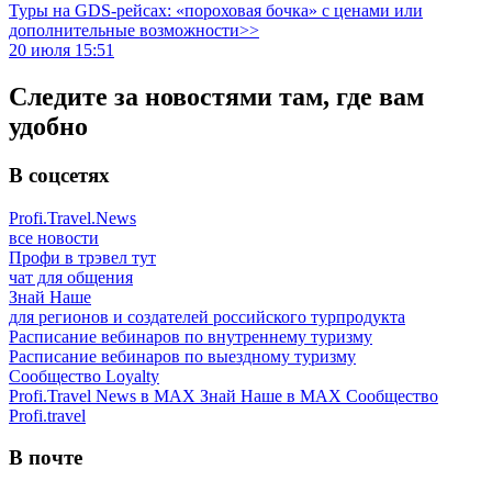
Туры на GDS-рейсах: «пороховая бочка» с ценами или
дополнительные возможности>>
20 июля 15:51
Следите за новостями там, где вам
удобно
В соцсетях
Profi.Travel.News
все новости
Профи в трэвел тут
чат для общения
Знай Наше
для регионов и создателей российского турпродукта
Расписание вебинаров по внутреннему туризму
Расписание вебинаров по выездному туризму
Сообщество Loyalty
Profi.Travel News в MAX
Знай Наше в MAX
Сообщество
Profi.travel
В почте