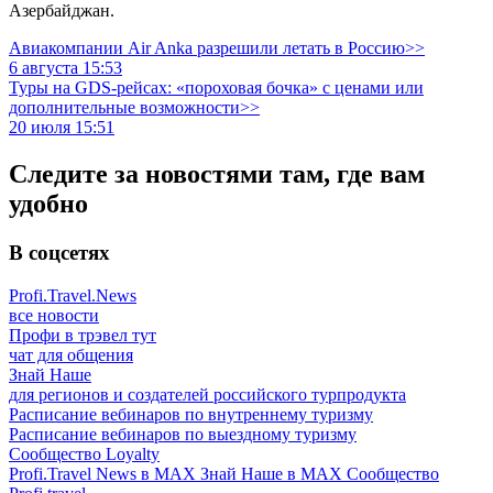
Азербайджан.
Авиакомпании Air Anka разрешили летать в Россию>>
6 августа 15:53
Туры на GDS-рейсах: «пороховая бочка» с ценами или
дополнительные возможности>>
20 июля 15:51
Следите за новостями там, где вам
удобно
В соцсетях
Profi.Travel.News
все новости
Профи в трэвел тут
чат для общения
Знай Наше
для регионов и создателей российского турпродукта
Расписание вебинаров по внутреннему туризму
Расписание вебинаров по выездному туризму
Сообщество Loyalty
Profi.Travel News в MAX
Знай Наше в MAX
Сообщество