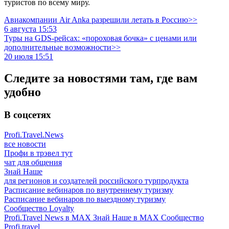
туристов по всему миру.
Авиакомпании Air Anka разрешили летать в Россию>>
6 августа 15:53
Туры на GDS-рейсах: «пороховая бочка» с ценами или
дополнительные возможности>>
20 июля 15:51
Следите за новостями там, где вам
удобно
В соцсетях
Profi.Travel.News
все новости
Профи в трэвел тут
чат для общения
Знай Наше
для регионов и создателей российского турпродукта
Расписание вебинаров по внутреннему туризму
Расписание вебинаров по выездному туризму
Сообщество Loyalty
Profi.Travel News в MAX
Знай Наше в MAX
Сообщество
Profi.travel