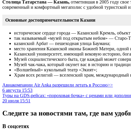
Столица Татарстана — Казань,
отметившая в 2005 году свое 
современный и комфортный мегаполис с удобной туристской и
Основные достопримечательности Казани
историческое сердце города — Казанский Кремль, объе
так называемый «музей под открытым небом» — Старо-Тата
казанский Арбат — пешеходная улица Баумана;
место хранения Казанской иконы Божией Матери, одной 
Казанский университет, имеющий вековую историю, бога
Музей социалистического быта, где каждый может совер
Музей чак-чака, который окунет вас в
историю и традиции
«Волшебный» кукольный театр «Экият»;
Храм всех религий — вселенский храм, международный к
Авиакомпании Air Anka разрешили летать в Россию>>
6 августа 15:53
Туры на GDS-рейсах: «пороховая бочка» с ценами или дополн
20 июля 15:51
Следите за новостями там, где вам удоб
В соцсетях