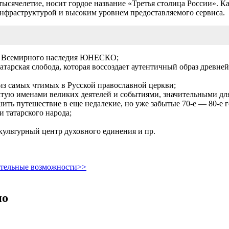
тысячелетие, носит гордое название «Третья столица России». Ка
нфраструктурой и высоким уровнем предоставляемого сервиса.
кт Всемирного наследия ЮНЕСКО;
рская слобода, которая воссоздает аутентичный образ древней 
из самых чтимых в Русской православной церкви;
тую именами великих деятелей и событиями, значительными для
шить путешествие в еще недалекие, но уже забытые
70-е —
80-е
г
 татарского народа;
ультурный центр духовного единения и пр.
ительные возможности>>
но