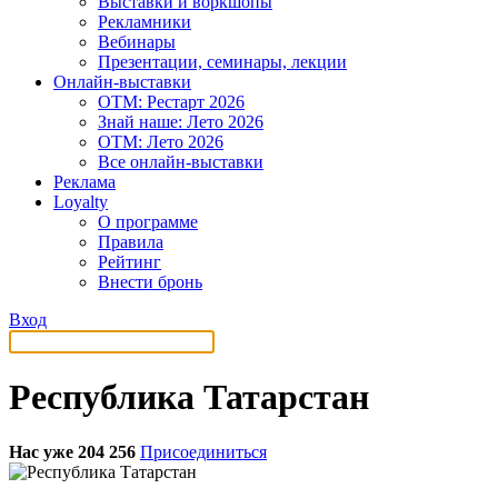
Выставки и воркшопы
Рекламники
Вебинары
Презентации, семинары, лекции
Онлайн-выставки
OTM: Рестарт 2026
Знай наше: Лето 2026
OTM: Лето 2026
Все онлайн-выставки
Реклама
Loyalty
О программе
Правила
Рейтинг
Внести бронь
Вход
Республика Татарстан
Нас уже 204 256
Присоединиться