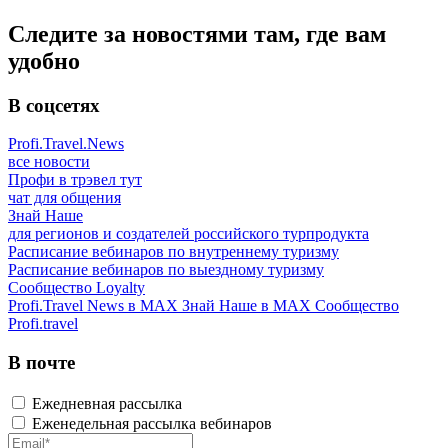
Следите за новостями там, где вам
удобно
В соцсетях
Profi.Travel.News
все новости
Профи в трэвел тут
чат для общения
Знай Наше
для регионов и создателей российского турпродукта
Расписание вебинаров по внутреннему туризму
Расписание вебинаров по выездному туризму
Сообщество Loyalty
Profi.Travel News в MAX
Знай Наше в MAX
Сообщество
Profi.travel
В почте
Ежедневная рассылка
Еженедельная рассылка вебинаров