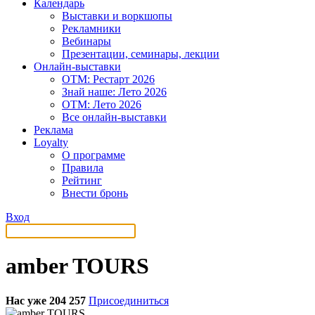
Календарь
Выставки и воркшопы
Рекламники
Вебинары
Презентации, семинары, лекции
Онлайн-выставки
OTM: Рестарт 2026
Знай наше: Лето 2026
OTM: Лето 2026
Все онлайн-выставки
Реклама
Loyalty
О программе
Правила
Рейтинг
Внести бронь
Вход
amber TOURS
Нас уже 204 257
Присоединиться