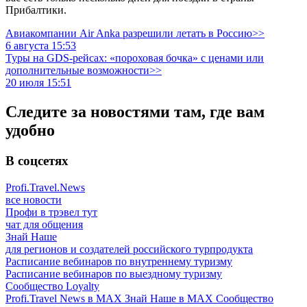
Прибалтики.
Авиакомпании Air Anka разрешили летать в Россию>>
6 августа 15:53
Туры на GDS-рейсах: «пороховая бочка» с ценами или
дополнительные возможности>>
20 июля 15:51
Следите за новостями там, где вам
удобно
В соцсетях
Profi.Travel.News
все новости
Профи в трэвел тут
чат для общения
Знай Наше
для регионов и создателей российского турпродукта
Расписание вебинаров по внутреннему туризму
Расписание вебинаров по выездному туризму
Сообщество Loyalty
Profi.Travel News в MAX
Знай Наше в MAX
Сообщество