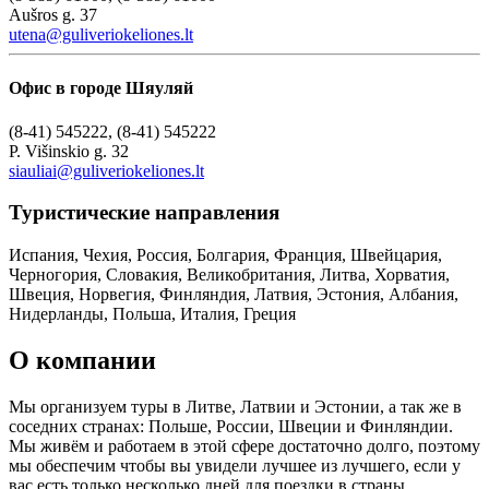
Aušros g. 37
utena@guliveriokeliones.lt
Офис в городе Шяуляй
(8-41) 545222, (8-41) 545222
P. Višinskio g. 32
siauliai@guliveriokeliones.lt
Туристическиe направления
Испания, Чехия, Россия, Болгария, Франция, Швейцария,
Черногория, Словакия, Великобритания, Литва, Хорватия,
Швеция, Норвегия, Финляндия, Латвия, Эстония, Албания,
Нидерланды, Польша, Италия, Греция
О компании
Мы организуем туры в Литве, Латвии и Эстонии, а так же в
соседних странах: Польше, России, Швеции и Финляндии.
Мы живём и работаем в этой сфере достаточно долго, поэтому
мы обеспечим чтобы вы увидели лучшее из лучшего, если у
вас есть только несколько дней для поездки в страны