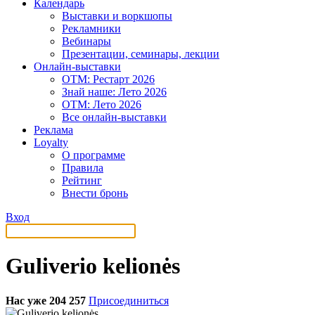
Календарь
Выставки и воркшопы
Рекламники
Вебинары
Презентации, семинары, лекции
Онлайн-выставки
OTM: Рестарт 2026
Знай наше: Лето 2026
OTM: Лето 2026
Все онлайн-выставки
Реклама
Loyalty
О программе
Правила
Рейтинг
Внести бронь
Вход
Guliverio kelionės
Нас уже 204 257
Присоединиться