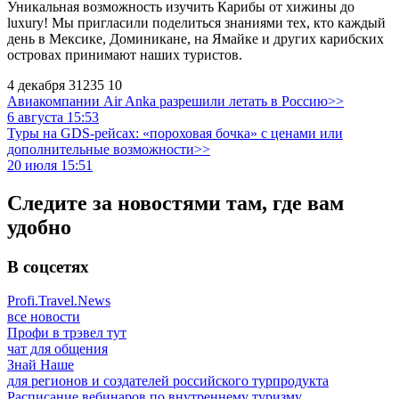
Уникальная возможность изучить Карибы от хижины до
luxury! Мы пригласили поделиться знаниями тех, кто каждый
день в Мексике, Доминикане, на Ямайке и других карибских
островах принимают наших туристов.
4 декабря
31235
10
Авиакомпании Air Anka разрешили летать в Россию>>
6 августа 15:53
Туры на GDS-рейсах: «пороховая бочка» с ценами или
дополнительные возможности>>
20 июля 15:51
Следите за новостями там, где вам
удобно
В соцсетях
Profi.Travel.News
все новости
Профи в трэвел тут
чат для общения
Знай Наше
для регионов и создателей российского турпродукта
Расписание вебинаров по внутреннему туризму