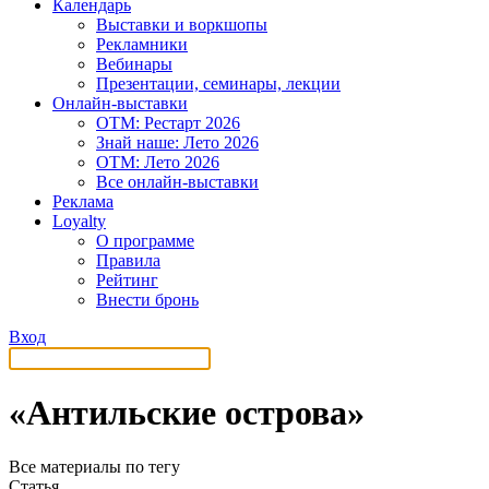
Календарь
Выставки и воркшопы
Рекламники
Вебинары
Презентации, семинары, лекции
Онлайн-выставки
OTM: Рестарт 2026
Знай наше: Лето 2026
OTM: Лето 2026
Все онлайн-выставки
Реклама
Loyalty
О программе
Правила
Рейтинг
Внести бронь
Вход
«Антильские острова»
Все материалы по тегу
Статья