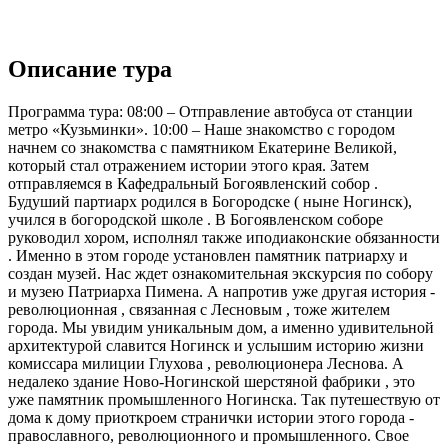
Описание тура
Программа тура: 08:00 – Отправление автобуса от станции
метро «Кузьминки». 10:00 – Наше знакомство с городом
начнем со знакомства с памятником Екатерине Великой,
который стал отражением истории этого края. Затем
отправляемся в Кафедральный Богоявленский собор .
Будуший партиарх родился в Богородске ( ныне Ногинск),
учился в богородской школе . В Богоявленском соборе
руководил хором, исполнял также иподиаконские обязанности
. Именно в этом городе установлен памятник патриарху и
создан музей. Нас ждет ознакомительная экскурсия по собору
и музею Патриарха Пимена. А напротив уже другая история -
революционная , связанная с Лесновым , тоже жителем
города. Мы увидим уникальным дом, а именно удивительной
архитектурой славится Ногинск и услышим историю жизни
комиссара милиции Глухова , революционера Леснова. А
недалеко здание Ново-Ногинской шерстяной фабрики , это
уже памятник промышленного Ногинска. Так путешествую от
дома к дому приоткроем странички истории этого города -
православного, революционного и промышленного. Свое