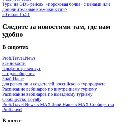
Туры на GDS-рейсах: «пороховая бочка» с ценами или
дополнительные возможности>>
20 июля 15:51
Следите за новостями там, где вам
удобно
В соцсетях
Profi.Travel.News
все новости
Профи в трэвел тут
чат для общения
Знай Наше
для регионов и создателей российского турпродукта
Расписание вебинаров по внутреннему туризму
Расписание вебинаров по выездному туризму
Сообщество Loyalty
Profi.Travel News в MAX
Знай Наше в MAX
Сообщество
Profi.travel
В почте