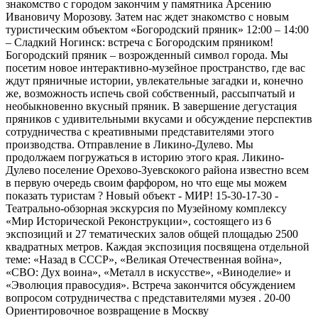
знакомство с городом закончим у памятника Арсению
Ивановичу Морозову. Затем нас ждет знакомство с новым
туристическим объектом «Богородский пряник» 12:00 – 14:00
– Сладкий Ногинск: встреча с Богородским пряником!
Богородский пряник – возрожденный символ города. Мы
посетим новое интерактивно-музейное пространство, где вас
ждут пряничные истории, увлекательные загадки и, конечно
же, возможность испечь свой собственный, рассыпчатый и
необыкновенно вкусный пряник. В завершение дегустация
пряников с удивительными вкусами и обсуждение перспектив
сотрудничества с креативными представителями этого
производства. Отправление в Ликино-Дулево. Мы
продолжаем погружаться в историю этого края. Ликино-
Дулево поселение Орехово-Зуевскокого района известно всем
в первую очередь своим фарфором, но что еще мы можем
показать туристам ? Новый объект - МИР! 15-30-17-30 -
Театрально-обзорная экскурсия по Музейному комплексу
«Мир Исторической Реконструкции», состоящего из 6
экспозиций и 27 тематических залов общей площадью 2500
квадратных метров. Каждая экспозиция посвящена отдельной
теме: «Назад в СССР», «Великая Отечественная война»,
«СВО: Дух воина», «Металл в искусстве», «Виноделие» и
«Эволюция правосудия». Встреча закончится обсуждением
вопросом сотрудничества с представителями музея . 20-00
Ориентировочное возвращение в Москву