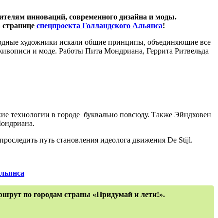
нителям инноваций, современного дизайна и моды.
 странице
спецпроекта Голландского Альянса
!
нгардные художники искали общие принципы, объединяющие все
 живописи и моде. Работы Пита Мондриана, Геррита Ритвельда
окие технологии в городе буквально повсюду. Также Эйндховен
 Мондриана.
проследить путь становления идеолога движения De Stijl.
Альянса
ршрут по городам страны «Придумай и лети!».