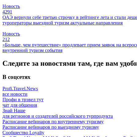
Новость
4291
ОАЭ вернули себе третью строчку в рейтинге лета и стали деш
туроператоры
выездной туризм
актуальные направления
Новость
212
«Больше, чем путешествие» продлевает прием заявок на всер
внутренний туризм
события
Следите за новостями там, где вам удоб
В соцсетях
Profi.Travel.News
все новости
Профи в трэвел тут
чат для общения
Знай Наше
для регионов и создателей российского турпродукта
Расписание вебинаров по внутреннему туризму
Расписание вебинаров по выездному туризму
Сообщество Loyalty