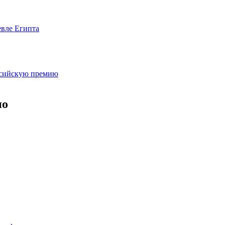
евле Египта
оссийскую премию
но