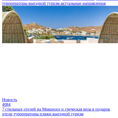
туроператоры
выездной туризм
актуальные направления
Новость
4084
7 стильных отелей на Миконосе и греческая виза в подарок
отели
туроператоры
пляжи
выездной туризм