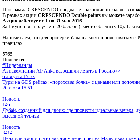
Программа СRESCENDO предлагает накапливать баллы за кажды
В рамках акции
CRESCENDO Double points
вы можете зарабо
Акция действует с 1 по 31 мая 2016.
За 1 купон вы получаете 20 баллов (вместо обычных 10). Таким
Напоминаем, что для проверки баланса можно пользоваться с
правилах.
5765
Поделитесь:
#Нидерланды
Авиакомпании Air Anka разрешили летать в Россию>>
6 августа 15:53
Туры на GDS-рейсах: «пороховая бочка» с ценами или дополн
20 июля 15:51
Новость
146
Дубай, созданный для двоих: где провести идеальные вечера, д
выездной туризм
Новость
3414
Цена или эмоции: что на самом деле ищет на Мальдивах прем