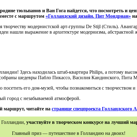
 родине тюльпанов и Ван Гога найдется, что посмотреть и це
вместе с маршрутом
«Голландский дизайн. Пит Мондриан»
на
ря творчеству модернистской арт-группы De Stijl (Стиль). Ава
 идеи нашли выражение в архитектуре модернизма, абстрактной
ландии! Здесь находилась штаб-квартира Philips, а потому выс
е собраны шедевры Пабло Пикассо, Василия Кандинского, Пита
 посетить его дом-музей, чтобы познакомиться с творчеством и 
ый город с незабываемой атмосферой.
ый маршрут, читайте на
странице спецпроекта Голландского 
к Голландии,
участвуйте в творческом конкурсе на лучший ма
Главный приз — путешествие в Голландию на двоих!