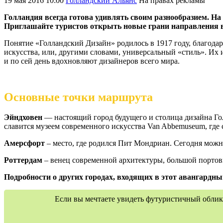
19 мая 2016 10:00
Голландский Альянс
На правах рекламы
Голландия всегда готова удивлять своим разнообразием. На
Приглашайте туристов открыть новые грани направления 
Понятие «Голландский Дизайн» родилось в 1917 году, благода
искусства, или, другими словами, универсальный «стиль». Их
и по сей день вдохновляют дизайнеров всего мира.
Основные точки маршрута
Эйндховен
— настоящий город будущего и столица дизайна Гол
славится музеем современного искусства Van Abbemuseum, гд
Амерсфорт
– место, где родился Пит Мондриан. Сегодня можно
Роттердам
– венец современной архитектуры, большой портов
Подробности о других городах, входящих в этот авангардн
Если вы мечтаете увидеть футуристичный обли