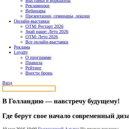
Выставки и воркшопы
Рекламники
Вебинары
Презентации, семинары, лекции
Онлайн-выставки
OTM: Рестарт 2026
Знай наше: Лето 2026
OTM: Лето 2026
Все онлайн-выставки
Реклама
Loyalty
О программе
Правила
Рейтинг
Внести бронь
Вход
В Голландию — навстречу будущему!
Где берут свое начало современный диз