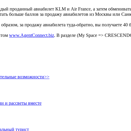
й проданный авиабилет KLM и Air France, а затем обменивать
тать больше баллов за продажу авиабилетов из Москвы или Сан
 образом, за продажу авиабилета туда-обратно, вы получаете 40 
айтом
www.AgentConnect.biz
. В разделе (My Space => СRESCEND
ительные возможности>>
ни и рассветы вместе
иальный турист