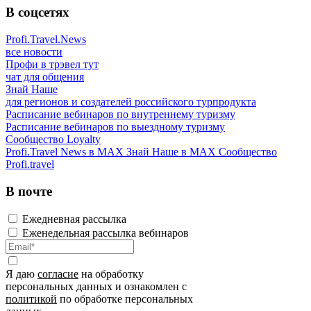
В соцсетях
Profi.Travel.News
все новости
Профи в трэвел тут
чат для общения
Знай Наше
для регионов и создателей российского турпродукта
Расписание вебинаров по внутреннему туризму
Расписание вебинаров по выездному туризму
Сообщество Loyalty
Profi.Travel News в MAX
Знай Наше в MAX
Сообщество
Profi.travel
В почте
Ежедневная рассылка
Еженедельная рассылка вебинаров
Я даю
согласие
на обработку
персональных данных и ознакомлен с
политикой
по обработке персональных