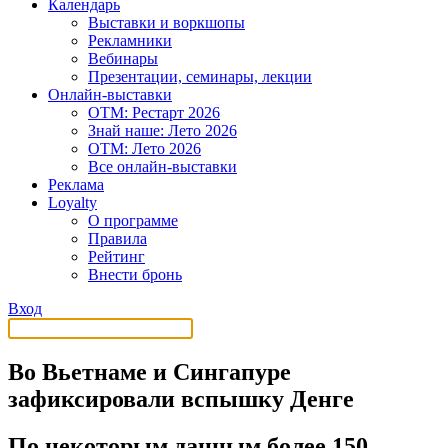
Календарь
Выставки и воркшопы
Рекламники
Вебинары
Презентации, семинары, лекции
Онлайн-выставки
OTM: Рестарт 2026
Знай наше: Лето 2026
OTM: Лето 2026
Все онлайн-выставки
Реклама
Loyalty
О программе
Правила
Рейтинг
Внести бронь
Вход
Во Вьетнаме и Сингапуре
зафиксировали вспышку Денге
По некоторым данным более 150