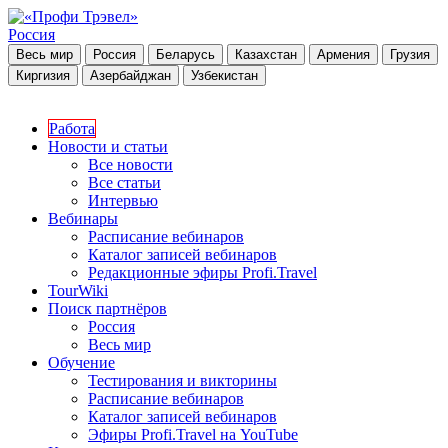
Россия
Весь мир
Россия
Беларусь
Казахстан
Армения
Грузия
Киргизия
Азербайджан
Узбекистан
Работа
Новости и статьи
Все новости
Все статьи
Интервью
Вебинары
Расписание вебинаров
Каталог записей вебинаров
Редакционные эфиры Profi.Travel
TourWiki
Поиск партнёров
Россия
Весь мир
Обучение
Тестирования и викторины
Расписание вебинаров
Каталог записей вебинаров
Эфиры Profi.Travel на YouTube