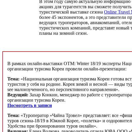
В этом году самую актуальную информацию 
акциях для турагентств вы сможете получить
туристической выставке сезона
Online Travel 
более 45 экспонентов, а это представители
ведущих туроператоров, авиакомпаний, отел
туристических компаний, представят новый т
планы на зимний сезон.
В рамках онлайн-выставки OTM: Winter 18/19 эксперты Нац
организации туризма Кореи провели онлайн-презентации:
Тема:
«Национальная организация туризма Кореи готова вс
туристов у себя на родине. Корея зимой и весной — виды ту
see малоизученного, но перспективного направления».
Ведущий:
Захар Конкин, менеджер по работе с туроперато
организации туризма Кореи.
Посмотреть в записи
Тема:
«Туроператор «Чайна Трэвел» представляет: все «фи
туров сезона-18/19 в Южной Корее, «полетка» и оздоровите
Удобства при бронировании туров онлайн».
Ведущая:
Елена Волкова, руководитель отдела ЮВА ООО «