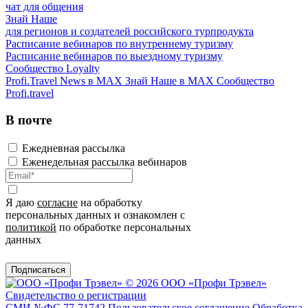
чат для общения
Знай Наше
для регионов и создателей российского турпродукта
Расписание вебинаров по внутреннему туризму
Расписание вебинаров по выездному туризму
Сообщество Loyalty
Profi.Travel News в MAX
Знай Наше в MAX
Сообщество
Profi.travel
В почте
Ежедневная рассылка
Еженедельная рассылка вебинаров
Я даю
согласие
на обработку
персональных данных и ознакомлен с
политикой
по обработке персональных
данных
Подписаться
© 2026 ООО «Профи Трэвeл»
Свидетельство о регистрации
СМИ №ФС 77-71742
Пользовательское соглашение
Обработка