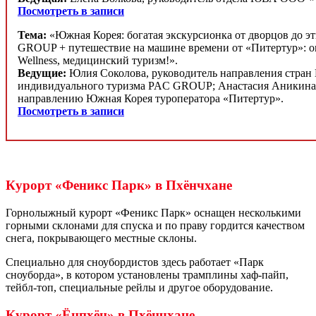
Посмотреть в записи
Тема:
«Южная Корея: богатая экскурсионка от дворцов до э
GROUP + путешествие на машине времени от «Питертур»: о
Wellness, медицинский туризм!».
Ведущие:
Юлия Соколова, руководитель направления стран
индивидуального туризма PAC GROUP; Анастасия Аникина,
направлению Южная Корея туроператора «Питертур».
Посмотреть в записи
Курорт «Феникс Парк» в Пхёнчхане
Горнолыжный курорт «Феникс Парк» оснащен несколькими
горными склонами для спуска и по праву гордится качеством
снега, покрывающего местные склоны.
Специально для сноубордистов здесь работает «Парк
сноуборда», в котором установлены трамплины хаф-пайп,
тейбл-топ, специальные рейлы и другое оборудование.
Курорт «Ёнпхён» в Пхёнчхане