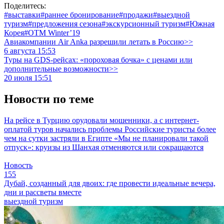
Поделитесь:
#выставки
#раннее бронирование
#продажи
#выездной
туризм
#предложения сезона
#экскурсионный туризм
#Южная
Корея
#OTM Winter’19
Авиакомпании Air Anka разрешили летать в Россию>>
6 августа 15:53
Туры на GDS-рейсах: «пороховая бочка» с ценами или
дополнительные возможности>>
20 июля 15:51
Новости по теме
На рейсе в Турцию орудовали мошенники, а с интернет-
оплатой туров начались проблемы
Российские туристы более
чем на сутки застряли в Египте
«Мы не планировали такой
отпуск»: круизы из Шанхая отменяются или сокращаются
Новость
155
Дубай, созданный для двоих: где провести идеальные вечера,
дни и рассветы вместе
выездной туризм