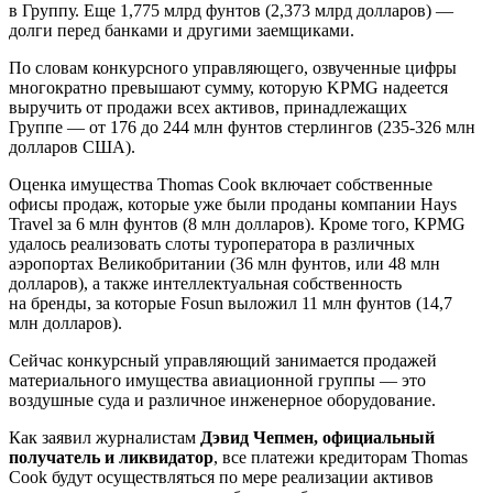
в Группу. Еще 1,775 млрд фунтов (2,373 млрд долларов) —
долги перед банками и другими заемщиками.
По словам конкурсного управляющего, озвученные цифры
многократно превышают сумму, которую KPMG надеется
выручить от продажи всех активов, принадлежащих
Группе — от 176 до 244 млн фунтов стерлингов (235-326 млн
долларов США).
Оценка имущества Thomas Cook включает собственные
офисы продаж, которые уже были проданы компании Hays
Travel за 6 млн фунтов (8 млн долларов). Кроме того, KPMG
удалось реализовать слоты туроператора в различных
аэропортах Великобритании (36 млн фунтов, или 48 млн
долларов), а также интеллектуальная собственность
на бренды, за которые Fosun выложил 11 млн фунтов (14,7
млн долларов).
Сейчас конкурсный управляющий занимается продажей
материального имущества авиационной группы — это
воздушные суда и различное инженерное оборудование.
Как заявил журналистам
Дэвид Чепмен, официальный
получатель и ликвидатор
, все платежи кредиторам Thomas
Cook будут осуществляться по мере реализации активов