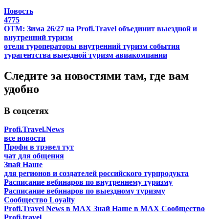
Новость
4775
ОТМ: Зима 26/27 на Profi.Travel объединит выездной и
внутренний туризм
отели
туроператоры
внутренний туризм
события
турагентства
выездной туризм
авиакомпании
Следите за новостями там, где вам
удобно
В соцсетях
Profi.Travel.News
все новости
Профи в трэвел тут
чат для общения
Знай Наше
для регионов и создателей российского турпродукта
Расписание вебинаров по внутреннему туризму
Расписание вебинаров по выездному туризму
Сообщество Loyalty
Profi.Travel News в MAX
Знай Наше в MAX
Сообщество
Profi.travel