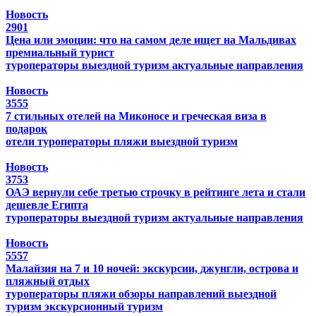
Новость
2901
Цена или эмоции: что на самом деле ищет на Мальдивах
премиальный турист
туроператоры
выездной туризм
актуальные направления
Новость
3555
7 стильных отелей на Миконосе и греческая виза в
подарок
отели
туроператоры
пляжи
выездной туризм
Новость
3753
ОАЭ вернули себе третью строчку в рейтинге лета и стали
дешевле Египта
туроператоры
выездной туризм
актуальные направления
Новость
5557
Малайзия на 7 и 10 ночей: экскурсии, джунгли, острова и
пляжный отдых
туроператоры
пляжи
обзоры направлений
выездной
туризм
экскурсионный туризм