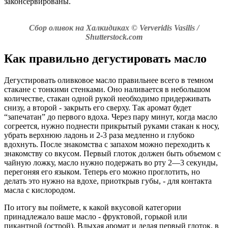
законсервированы.
Сбор оливок на Халкидиках © Ververidis Vasilis /
Shutterstock.com
Как правильно дегустировать масло
Дегустировать оливковое масло правильнее всего в темном
стакане с тонкими стенками. Оно наливается в небольшом
количестве, стакан одной рукой необходимо придерживать
снизу, а второй - закрыть его сверху. Так аромат будет
“запечатан” до первого вдоха. Через пару минут, когда масло
согреется, нужно поднести прикрытый руками стакан к носу,
убрать верхнюю ладонь и 2-3 раза медленно и глубоко
вдохнуть. После знакомства с запахом можно переходить к
знакомству со вкусом. Первый глоток должен быть объемом с
чайную ложку, масло нужно подержать во рту 2—3 секунды,
перегоняя его языком. Теперь его можно проглотить, но
делать это нужно на вдохе, приоткрыв губы, - для контакта
масла с кислородом.
По итогу вы поймете, к какой вкусовой категории
принадлежало ваше масло - фруктовой, горькой или
пикантной (острой). Вдыхая аромат и делая первый глоток, в