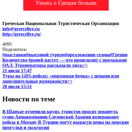
Узнать о Греции больше
Греческая Национальная Туристическая Организация
info@greecelive.ru
http://greecelive.ru/
4095
Поделитесь:
#выставки
#выездной туризм
#предложения сезона
#Греция
Количество броней растет — что происходит с продажами
ОАЭ. Туроператоры рассказали здесь>>
21 июля 17:47
Туры на GDS-рейсах: «пороховая бочка» с ценами или
дополнительные возможности>>
20 июля 15:51
Новости по теме
В Шанхае отменили круиз, туристов просят покинуть
судно
Авиакомпании Саудовской Аравии возвращают
рейсы в Москву
В Турции могут вырасти цены на морские
прогулки и экскурсии