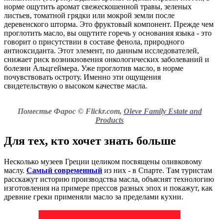
норме ощутить аромат свежескошенной травы, зеленых
листьев, томатной грядки или мокрой земли после
деревенского шторма. Это фруктовый компонент. Прежде чем
проглотить масло, вы ощутите горечь у основания языка - это
говорит о присутствии в составе фенола, природного
антиоксиданта. Этот элемент, по данным исследователей,
снижает риск возникновения онкологических заболеваний и
болезни Альцгеймера. Уже проглотив масло, в норме
почувствовать остроту. Именно эти ощущения
свидетельствую о высоком качестве масла.
Поместье Фарос © Flickr.com,
Oleve Family Estate and
Products
Для тех, кто хочет знать больше
Несколько музеев Греции целиком посвящены оливковому
маслу.
Самый современный
из них - в Спарте. Там туристам
расскажут историю производства масла, объяснят технологию
изготовления на примере прессов разных эпох и покажут, как
древние греки применяли масло за пределами кухни.