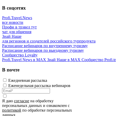
В соцсетях
Profi.Travel.News
все новости
Профи в трэвел тут
чат для общения
Знай Наше
для регионов и создателей российского турпродукта
Расписание вебинаров по внутреннему туризму
Расписание вебинаров по выездному туризму
Сообщество Loyalty
Profi.Travel News в MAX
Знай Наше в MAX
Сообщество Profi.tr
В почте
Ежедневная рассылка
Еженедельная рассылка вебинаров
Я даю
согласие
на обработку
персональных данных и ознакомлен с
политикой
по обработке персональных
данных