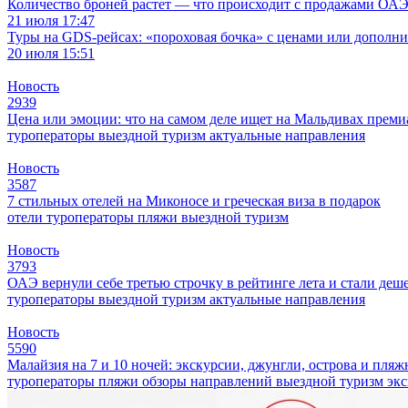
Количество броней растет — что происходит с продажами ОАЭ.
21 июля 17:47
Туры на GDS-рейсах: «пороховая бочка» с ценами или дополн
20 июля 15:51
Новость
2939
Цена или эмоции: что на самом деле ищет на Мальдивах прем
туроператоры
выездной туризм
актуальные направления
Новость
3587
7 стильных отелей на Миконосе и греческая виза в подарок
отели
туроператоры
пляжи
выездной туризм
Новость
3793
ОАЭ вернули себе третью строчку в рейтинге лета и стали деш
туроператоры
выездной туризм
актуальные направления
Новость
5590
Малайзия на 7 и 10 ночей: экскурсии, джунгли, острова и пля
туроператоры
пляжи
обзоры направлений
выездной туризм
эк