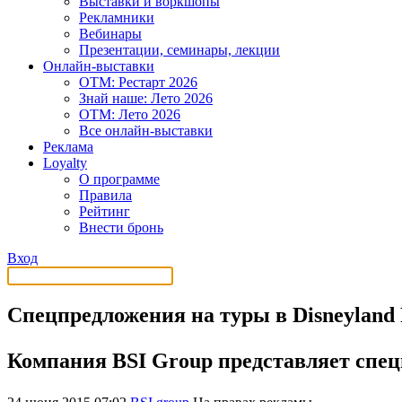
Выставки и воркшопы
Рекламники
Вебинары
Презентации, семинары, лекции
Онлайн-выставки
OTM: Рестарт 2026
Знай наше: Лето 2026
OTM: Лето 2026
Все онлайн-выставки
Реклама
Loyalty
О программе
Правила
Рейтинг
Внести бронь
Вход
Спецпредложения на туры в Disneyland P
Компания BSI Group представляет спецп