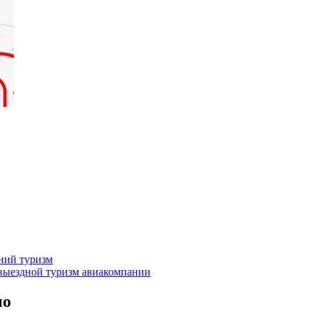
нний туризм
выездной туризм
авиакомпании
но