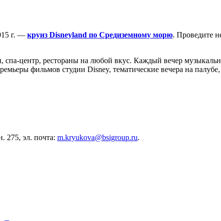
015 г. —
круиз Disneyland по Средиземному морю
. Проведите н
ы, спа-центр, рестораны на любой вкус. Каждый вечер музыкальны
емьеры фильмов студии Disney, тематические вечера на палубе
н. 275, эл. почта:
m.kryukova@bsigroup.ru
.