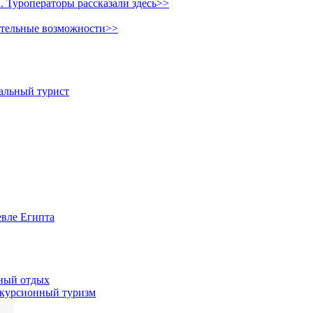
 Туроператоры рассказали здесь>>
ительные возможности>>
иальный турист
евле Египта
жный отдых
скурсионный туризм