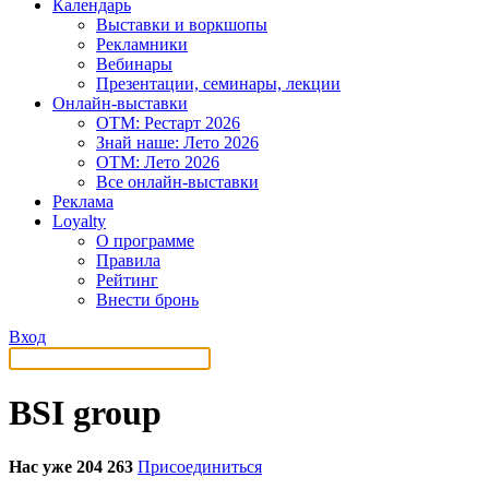
Календарь
Выставки и воркшопы
Рекламники
Вебинары
Презентации, семинары, лекции
Онлайн-выставки
OTM: Рестарт 2026
Знай наше: Лето 2026
OTM: Лето 2026
Все онлайн-выставки
Реклама
Loyalty
О программе
Правила
Рейтинг
Внести бронь
Вход
BSI group
Нас уже 204 263
Присоединиться