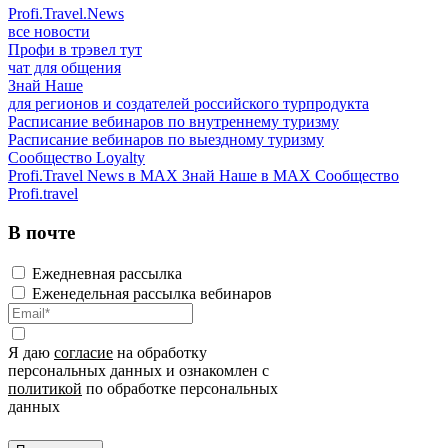
Profi.Travel.News
все новости
Профи в трэвел тут
чат для общения
Знай Наше
для регионов и создателей российского турпродукта
Расписание вебинаров по внутреннему туризму
Расписание вебинаров по выездному туризму
Сообщество Loyalty
Profi.Travel News в MAX
Знай Наше в MAX
Сообщество
Profi.travel
В почте
Ежедневная рассылка
Еженедельная рассылка вебинаров
Я даю
согласие
на обработку
персональных данных и ознакомлен с
политикой
по обработке персональных
данных