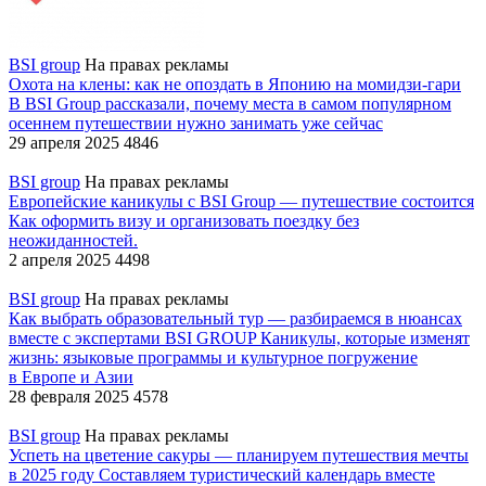
BSI group
На правах рекламы
Охота на клены: как не опоздать в Японию на момидзи-гари
В BSI Group рассказали, почему места в самом популярном
осеннем путешествии нужно занимать уже сейчас
29 апреля 2025
4846
BSI group
На правах рекламы
Европейские каникулы с BSI Group — путешествие состоится
Как оформить визу и организовать поездку без
неожиданностей.
2 апреля 2025
4498
BSI group
На правах рекламы
Как выбрать образовательный тур — разбираемся в нюансах
вместе с экспертами BSI GROUP
Каникулы, которые изменят
жизнь: языковые программы и культурное погружение
в Европе и Азии
28 февраля 2025
4578
BSI group
На правах рекламы
Успеть на цветение сакуры — планируем путешествия мечты
в 2025 году
Составляем туристический календарь вместе