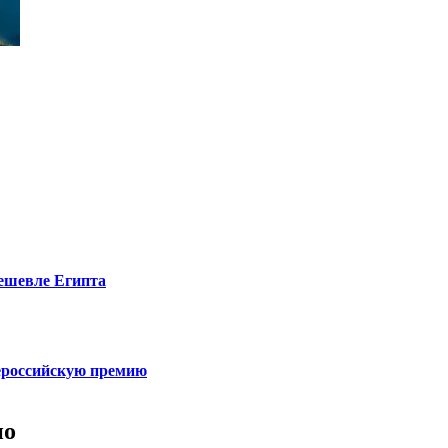
дешевле Египта
сероссийскую премию
но