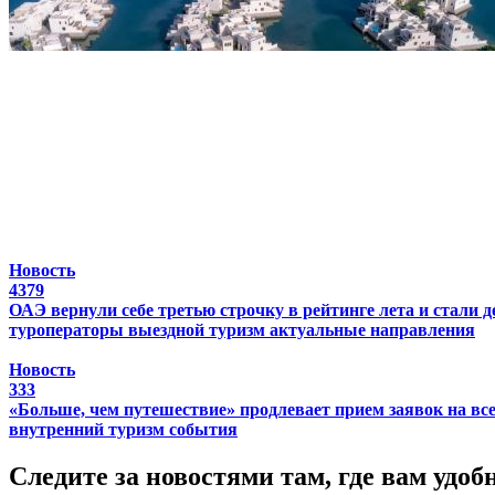
Новость
4379
ОАЭ вернули себе третью строчку в рейтинге лета и стали 
туроператоры
выездной туризм
актуальные направления
Новость
333
«Больше, чем путешествие» продлевает прием заявок на в
внутренний туризм
события
Следите за новостями там, где вам удоб