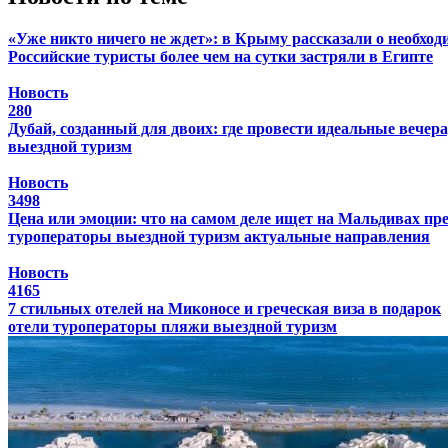
«Уже никто ничего не ждет»: в Крыму рассказали о необхо
Российские туристы более чем на сутки застряли в Египте
Новость
280
Дубай, созданный для двоих: где провести идеальные вечера
выездной туризм
Новость
3498
Цена или эмоции: что на самом деле ищет на Мальдивах п
туроператоры
выездной туризм
актуальные направления
Новость
4165
7 стильных отелей на Миконосе и греческая виза в подарок
отели
туроператоры
пляжи
выездной туризм