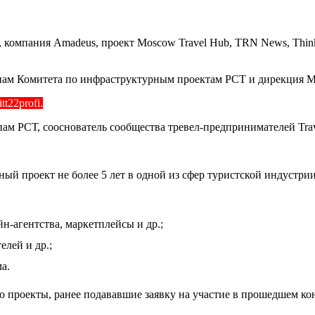
мпания Amadeus, проект Moscow Travel Hub, TRN News, Think T
апам Комитета по инфраструктурным проектам РСТ и дирекция M
t22profi.
ам РСТ, сооснователь сообщества тревел-предпринимателей Trave
 проект не более 5 лет в одной из сфер туристской индустрии
н-агентства, маркетплейсы и др.;
елей и др.;
а.
аво проекты, ранее подававшие заявку на участие в прошедшем