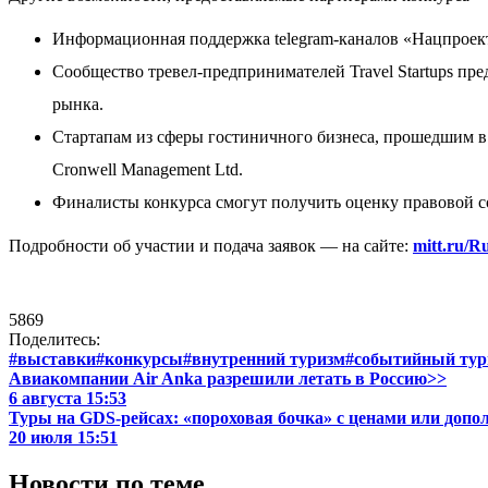
Информационная поддержка telegram-каналов «Нацпроект Т
Сообщество тревел-предпринимателей Travel Startups пр
рынка.
Стартапам из сферы гостиничного бизнеса, прошедшим в 
Cronwell Management Ltd.
Финалисты конкурса смогут получить оценку правовой с
Подробности об участии и подача заявок — на сайте:
mitt.ru/Ru
5869
Поделитесь:
#выставки
#конкурсы
#внутренний туризм
#событийный тур
Авиакомпании Air Anka разрешили летать в Россию>>
6 августа 15:53
Туры на GDS-рейсах: «пороховая бочка» с ценами или доп
20 июля 15:51
Новости по теме