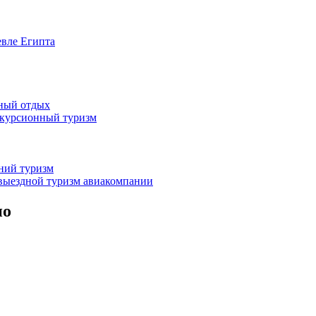
евле Египта
жный отдых
скурсионный туризм
нний туризм
выездной туризм
авиакомпании
но