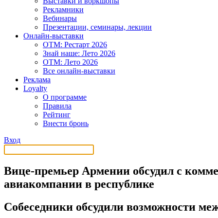
Выставки и воркшопы
Рекламники
Вебинары
Презентации, семинары, лекции
Онлайн-выставки
OTM: Рестарт 2026
Знай наше: Лето 2026
OTM: Лето 2026
Все онлайн-выставки
Реклама
Loyalty
О программе
Правила
Рейтинг
Внести бронь
Вход
Вице-премьер Армении обсудил с комм
авиакомпании в республике
Собеседники обсудили возможности меж