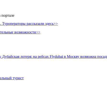
 портале
 Туроператоры рассказали здесь>>
ительные возможности>>
ву
Дубайская лотеря: на рейсах Flydubai в Москву возможна поса
иальный турист