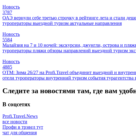
Новость
3787
ОАЭ вернули себе третью строчку в рейтинге лета и стали деш
туроператоры
выездной туризм
актуальные направления
Новость
5584
Малайзия на 7 и 10 ночей: экскурсии, джунгли, острова и пля
туроператоры
пляжи
обзоры направлений
выездной туризм
эк
Новость
4885
ОТМ: Зима 26/27 на Profi.Travel объединит выездной и внутре
отели
туроператоры
внутренний туризм
события
турагентства
Следите за новостями там, где вам удоб
В соцсетях
Profi.Travel.News
все новости
Профи в трэвел тут
чат для общения