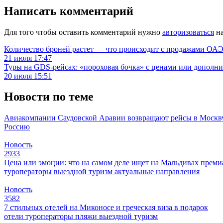
Написать комментарий
Для того чтобы оставить комментарий нужно
авторизоваться
на
Количество броней растет — что происходит с продажами ОАЭ.
21 июля 17:47
Туры на GDS-рейсах: «пороховая бочка» с ценами или дополн
20 июля 15:51
Новости по теме
Авиакомпании Саудовской Аравии возвращают рейсы в Моск
Россию
Новость
2933
Цена или эмоции: что на самом деле ищет на Мальдивах прем
туроператоры
выездной туризм
актуальные направления
Новость
3582
7 стильных отелей на Миконосе и греческая виза в подарок
отели
туроператоры
пляжи
выездной туризм