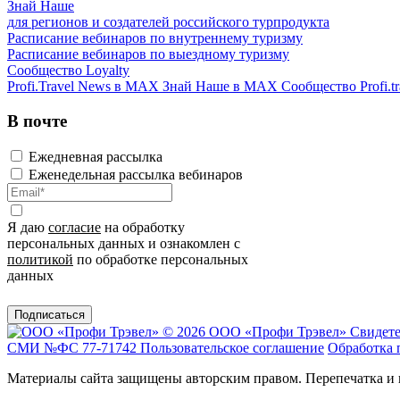
Знай Наше
для регионов и создателей российского турпродукта
Расписание вебинаров по внутреннему туризму
Расписание вебинаров по выездному туризму
Сообщество Loyalty
Profi.Travel News в MAX
Знай Наше в MAX
Сообщество Profi.tr
В почте
Ежедневная рассылка
Еженедельная рассылка вебинаров
Я даю
согласие
на обработку
персональных данных и ознакомлен с
политикой
по обработке персональных
данных
Подписаться
© 2026 ООО «Профи Трэвeл»
Свидете
СМИ №ФС 77-71742
Пользовательское соглашение
Обработка 
Материалы сайта защищены авторским правом. Перепечатка и 