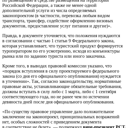
по размещению в средстве размещения на территории
Российской Федерации, а также не менее одной
дополнительной услуги из числа определяемых
законопроектом (в частности, перевозка любым видом
транспорта, трансфер, содействие оформлению визовых
документов, предоставление услуг питания и другие)».
Правда, в документе уточняется, что положения нуждаются
в согласовании с частью 1 статьи 9 Федерального закона,
которая устанавливает, что туристский продукт формируется
туроператором по его усмотрению, исходя из конъюнктуры
рынка или по заданию туриста или иного заказчика.
Кроме того, в выводах правовой комиссии указано, что
«порядок вступления в силу проектируемого федерального
закона (со дня его официального опубликования) нуждается
в уточнении». Так, согласно законодательству, нормативные
правовые акты, устанавливающие обязательные требования,
должны вступать в силу либо с 1 марта, либо с 1 сентября
соответствующего года, но не ранее чем по истечении
девяноста дней после дня официального опубликования.
«По существу правовое управление дало положительное
заключение на законопроект, принципиальных возражений
нет, особых сложностей с приведением документа
в соответствие не будет», — подчеркнул
вице-президент
РСТ,