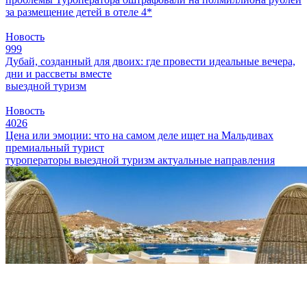
за размещение детей в отеле 4*
Новость
999
Дубай, созданный для двоих: где провести идеальные вечера,
дни и рассветы вместе
выездной туризм
Новость
4026
Цена или эмоции: что на самом деле ищет на Мальдивах
премиальный турист
туроператоры
выездной туризм
актуальные направления