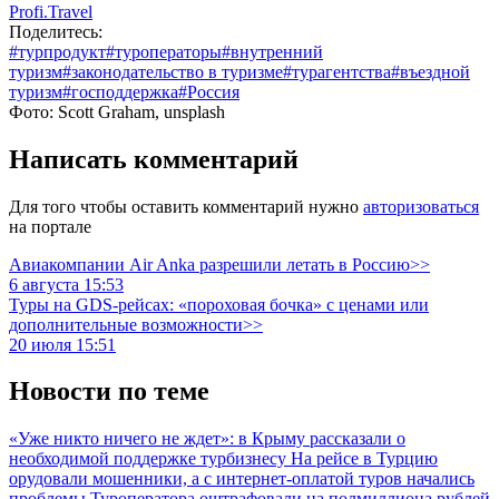
Profi.Travel
Поделитесь:
#турпродукт
#туроператоры
#внутренний
туризм
#законодательство в туризме
#турагентства
#въездной
туризм
#господдержка
#Россия
Фото: Scott Graham, unsplash
Написать комментарий
Для того чтобы оставить комментарий нужно
авторизоваться
на портале
Авиакомпании Air Anka разрешили летать в Россию>>
6 августа 15:53
Туры на GDS-рейсах: «пороховая бочка» с ценами или
дополнительные возможности>>
20 июля 15:51
Новости по теме
«Уже никто ничего не ждет»: в Крыму рассказали о
необходимой поддержке турбизнесу
На рейсе в Турцию
орудовали мошенники, а с интернет-оплатой туров начались
проблемы
Туроператора оштрафовали на полмиллиона рублей