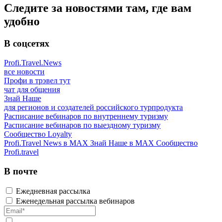
Следите за новостями там, где вам
удобно
В соцсетях
Profi.Travel.News
все новости
Профи в трэвел тут
чат для общения
Знай Наше
для регионов и создателей российского турпродукта
Расписание вебинаров по внутреннему туризму
Расписание вебинаров по выездному туризму
Сообщество Loyalty
Profi.Travel News в MAX
Знай Наше в MAX
Сообщество
Profi.travel
В почте
Ежедневная рассылка
Еженедельная рассылка вебинаров