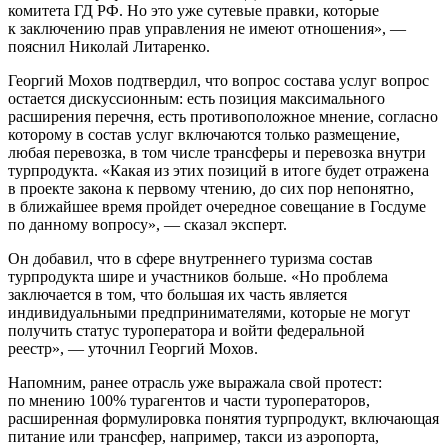
комитета ГД РФ. Но это уже сутевые правки, которые
к заключению прав управления не имеют отношения», —
пояснил Николай Литаренко.
Георгий Мохов подтвердил, что вопрос состава услуг вопрос
остается дискуссионным: есть позиция максимального
расширения перечня, есть противоположное мнение, согласно
которому в состав услуг включаются только размещение,
любая перевозка, в том числе трансферы и перевозка внутри
турпродукта. «Какая из этих позиций в итоге будет отражена
в проекте закона к первому чтению, до сих пор непонятно,
в ближайшее время пройдет очередное совещание в Госдуме
по данному вопросу», — сказал эксперт.
Он добавил, что в сфере внутреннего туризма состав
турпродукта шире и участников больше. «Но проблема
заключается в том, что большая их часть является
индивидуальными предпринимателями, которые не могут
получить статус туроператора и войти федеральной
реестр», — уточнил Георгий Мохов.
Напомним, ранее отрасль уже выражала свой протест:
по мнению 100% турагентов и части туроператоров,
расширенная формулировка понятия турпродукт, включающая
питание или трансфер, например, такси из аэропорта,