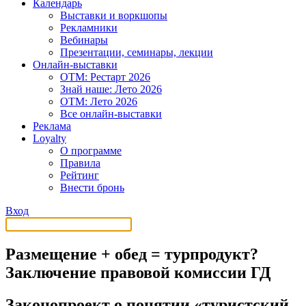
Календарь
Выставки и воркшопы
Рекламники
Вебинары
Презентации, семинары, лекции
Онлайн-выставки
OTM: Рестарт 2026
Знай наше: Лето 2026
OTM: Лето 2026
Все онлайн-выставки
Реклама
Loyalty
О программе
Правила
Рейтинг
Внести бронь
Вход
Размещение + обед = турпродукт?
Заключение правовой комиссии ГД
Законопроект о понятии «туристский