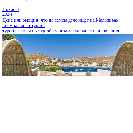
Новость
4249
Цена или эмоции: что на самом деле ищет на Мальдивах
премиальный турист
туроператоры
выездной туризм
актуальные направления