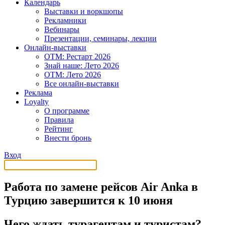
Календарь
Выставки и воркшопы
Рекламники
Вебинары
Презентации, семинары, лекции
Онлайн-выставки
OTM: Рестарт 2026
Знай наше: Лето 2026
OTM: Лето 2026
Все онлайн-выставки
Реклама
Loyalty
О программе
Правила
Рейтинг
Внести бронь
Вход
Работа по замене рейсов Air Anka в
Турцию завершится к 10 июня
Чего ждать турагентам и туристам?