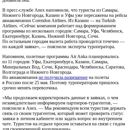
добавила она.
В пресс-службе Anex напомнили, что туристы из Самары,
Нижнего Новгорода, Казани и Уфы уже пересажены на рейсы
авиакомпании Corendon Airlines. Из Казани — на Turkish
Airlines. «Сейчас компания работает над формированием
программы из нескольких городов: Самара, Уфа, Челябинск,
Екатеринбург, Казань, Нижний Новгород, Сочи.
По остальным городам вылета работа проводится точечно —
по каждой заявке», — пояснили эксперты туроператора.
Напомним, полетные программы Air Anka планировались
из 11 городов: Уфы, Екатеринбурга, Казани, Самары,
Минеральных Вод, Сочи, Краснодара, Челябинска, Саратова,
Волгограда и Нижнего Новгорода.
Но авиакомпания
не получила разрешение
на полеты
в Россию после 25 мая. Поэтому туроператорам пришлось
срочно менять перевозчика.
«Мы продолжаем корректировать данные в заявках, о чем
незамедлительно информируем партнеров-турагентов, —
пояснили в Anex. — Мы рекомендуем всем туристам держать
связь со своим турагентом, который может проверить статус
заявки в личном кабинете или задать вопрос во внутреннем
чате. Туристов на отдыхе просим оставаться на связи с гидом
для своевременной координации».