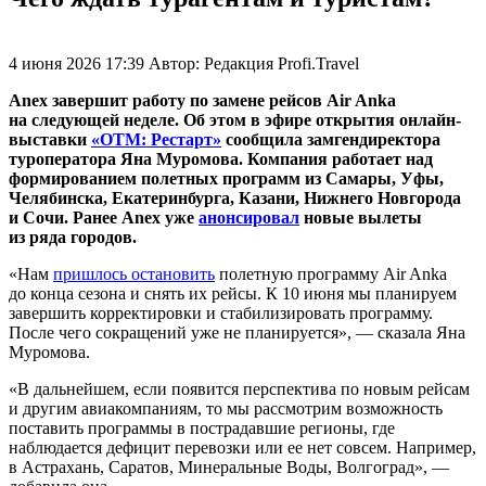
4 июня 2026 17:39
Автор:
Редакция Profi.Travel
Anex завершит работу по замене рейсов Air Anka
на следующей неделе. Об этом в эфире открытия онлайн-
выставки
«ОТМ: Рестарт»
сообщила замгендиректора
туроператора Яна Муромова. Компания работает над
формированием полетных программ из Самары, Уфы,
Челябинска, Екатеринбурга, Казани, Нижнего Новгорода
и Сочи. Ранее Anex уже
анонсировал
новые вылеты
из ряда городов.
«Нам
пришлось остановить
полетную программу Air Anka
до конца сезона и снять их рейсы. К 10 июня мы планируем
завершить корректировки и стабилизировать программу.
После чего сокращений уже не планируется», — сказала Яна
Муромова.
«В дальнейшем, если появится перспектива по новым рейсам
и другим авиакомпаниям, то мы рассмотрим возможность
поставить программы в пострадавшие регионы, где
наблюдается дефицит перевозки или ее нет совсем. Например,
в Астрахань, Саратов, Минеральные Воды, Волгоград», —