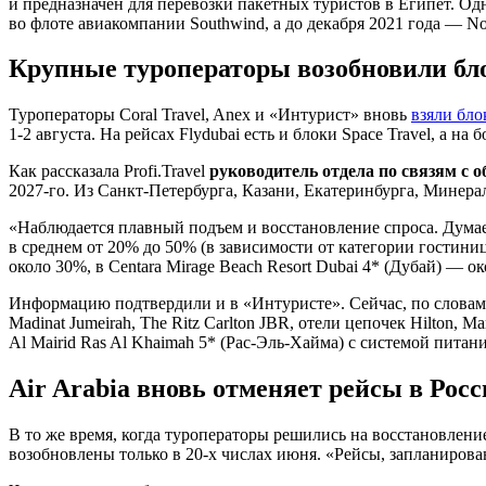
и предназначен для перевозки пакетных туристов в Египет. Од
во флоте авиакомпании Southwind, а до декабря 2021 года — No
Крупные туроператоры возобновили бл
Туроператоры Coral Travel, Anex и «Интурист» вновь
взяли бло
1-2 августа.
На рейсах Flydubai есть и блоки Space Travel, а на
Как рассказала Profi.Travel
руководитель отдела по связям с 
2027-го.
Из Санкт-Петербурга, Казани, Екатеринбурга, Минерал
«Наблюдается плавный подъем и восстановление спроса. Дума
в среднем от 20% до 50% (в зависимости от категории гостиниц
около 30%, в Centara Mirage Beach Resort Dubai 4* (Дубай) — о
Информацию подтвердили и в «Интуристе». Сейчас, по словам э
Madinat Jumeirah, The Ritz Carlton JBR, отели цепочек Hilton, M
Al Mairid Ras Al Khaimah 5* (Рас-Эль-Хайма) с системой питан
Air Arabia вновь отменяет рейсы в Рос
В то же время, когда туроператоры решились на восстановлени
возобновлены только в
20-х
числах июня. «Рейсы, запланирова