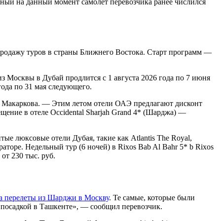
енный на данный момент самолет перевозчика ранее числился
родажу туров в страны Ближнего Востока. Старт программ —
из Москвы в Дубай продлится с 1 августа 2026 года по 7 июня
ода по 31 мая следующего.
а Макаркова. — Этим летом отели ОАЭ предлагают дисконт
щение в отеле Occidental Sharjah Grand 4* (Шарджа) —
е люксовые отели Дубая, такие как Atlantis The Royal,
ераторе. Недельный тур (6 ночей) в Rixos Bab Al Bahr 5* b Rixos
от 230 тыс. руб.
а перелеты из Шарджи в Москву
. Те самые, которые были
 посадкой в Ташкенте», — сообщил перевозчик.