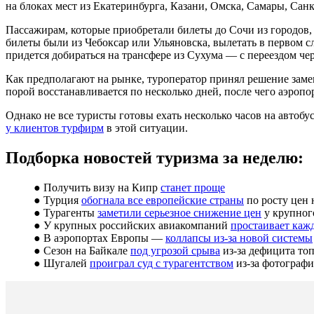
на блоках мест из Екатеринбурга, Казани, Омска, Самары, Сан
Пассажирам, которые приобретали билеты до Сочи из городов, 
билеты были из Чебоксар или Ульяновска, вылетать в первом с
придется добираться на трансфере из Сухума — с переездом чер
Как предполагают на рынке, туроператор принял решение замен
порой восстанавливается по несколько дней, после чего аэропо
Однако не все туристы готовы ехать несколько часов на автобу
у клиентов турфирм
в этой ситуации.
Подборка новостей туризма за неделю:
● Получить визу на Кипр
станет проще
● Турция
обогнала все европейские страны
по росту цен 
● Турагенты
заметили серьезное снижение цен
у крупног
● У крупных российских авиакомпаний
простаивает каж
● В аэропортах Европы —
коллапсы из-за новой системы
● Сезон на Байкале
под угрозой срыва
из-за дефицита то
● Шугалей
проиграл суд с турагентством
из-за фотографи