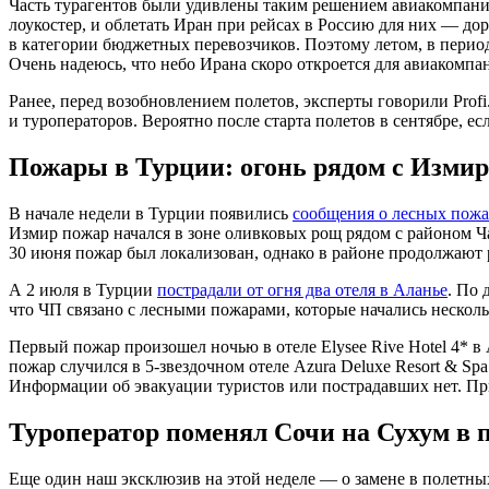
Часть турагентов были удивлены таким решением авиакомпании
лоукостер, и облетать Иран при рейсах в Россию для них — д
в категории бюджетных перевозчиков. Поэтому летом, в период
Очень надеюсь, что небо Ирана скоро откроется для авиакомп
Ранее, перед возобновлением полетов, эксперты говорили Profi.
и туроператоров. Вероятно после старта полетов в сентябре, е
Пожары в Турции: огонь рядом с Измиро
В начале недели в Турции появились
сообщения о лесных пожа
Измир пожар начался в зоне оливковых рощ рядом с районом Ч
30 июня пожар был локализован, однако в районе продолжают р
А 2 июля в Турции
пострадали от огня два отеля в Аланье
. По
что ЧП связано с лесными пожарами, которые начались нескол
Первый пожар произошел ночью в отеле Elysee Rive Hotel 4* 
пожар случился в
5-звездочном
отеле Azura Deluxe Resort & Sp
Информации об эвакуации туристов или пострадавших нет. Пр
Туроператор поменял Сочи на Сухум в 
Еще один наш эксклюзив на этой неделе — о замене в полетн