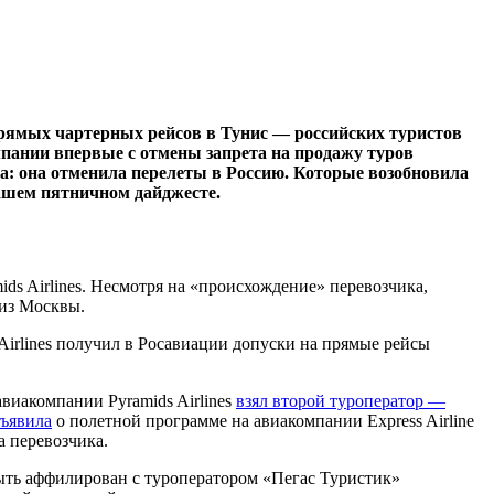
прямых чартерных рейсов в Тунис — российских туристов
мпании впервые с отмены запрета на продажу туров
ра: она отменила перелеты в Россию. Которые возобновила
нашем пятничном дайджесте.
ds Airlines. Несмотря на «происхождение» перевозчика,
из Москвы.
 Airlines получил в Росавиации допуски на прямые рейсы
авиакомпании Pyramids Airlines
взял второй туроператор —
ъявила
о полетной программе на авиакомпании Express Airline
а перевозчика.
 быть аффилирован с туроператором «Пегас Туристик»