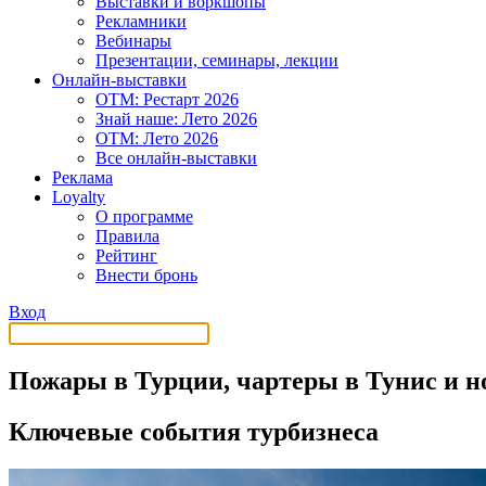
Выставки и воркшопы
Рекламники
Вебинары
Презентации, семинары, лекции
Онлайн-выставки
OTM: Рестарт 2026
Знай наше: Лето 2026
OTM: Лето 2026
Все онлайн-выставки
Реклама
Loyalty
О программе
Правила
Рейтинг
Внести бронь
Вход
Пожары в Турции, чартеры в Тунис и 
Ключевые события турбизнеса