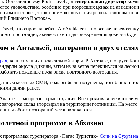
. Объяснение ему Profi.Travel дал
генеральный директор ком
орогое удовольствие, особенно при возросших ценах на авиацио
 низкого спроса, я так понимаю, компания решила сэкономить и
аний Ближнего Востока».
Travel, что спрос на рейсы Air Arabia есть, но все же перевозчи
сли это произойдет, авиакомпании для возвращения доверия буде
м и Антальей, возгорания в двух отелях
рах
, вспыхнувших из-за сильной жары. В Анталье, в округе Конь
андарлы округа Дикили, затем из-за ветра перекинулся на лесн
аботать пожарные из-за риска повторного возгорания.
 данным местных СМИ, пожары были потушены, погибших и постр
ькими днями ранее.
в Аланье — загорелась крыша здания. Все проживавшие в отеле 
a: загорелся склад вторсырья на территории гостиницы. На мес
ичины обоих возгораний устанавливаются.
полетной программе в Абхазию
ых программах туроператора «Пегас Туристик»
Сочи на Сухум на