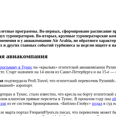
 полетные программы. Во-первых, сформировано расписание 
двух туроператоров. Во-вторых, крупные туроператорские ко
менения и у авиакомпании Air Arabia, но обратного характе
их и других главных событий турбизнеса за неделю ищите в 
вая авиакомпания
рограмму в Тунис
на «крыльях» египетской авиакомпании Pyrami
е. Старт назначен на 14 июля из Санкт-Петербурга и на
15-е —
ая
подтвердила Profi.Travel, что египетский перевозчик Pyramids
машний» аэропорт.
терах в Тунис, стало известно, что кресла на борту египетской 
воим клиентам прямые перелеты в Тунис. В прошлом году она
об
езли
из ее системы бронирования. «Библио-Глобус»
подал
в суд н
ле марта портал FrequentFlyers.ru писал, что перевозчик может