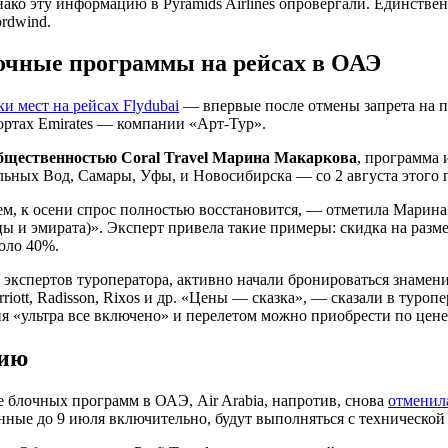
нако эту информацию в Pyramids Airlines опровергали. Единств
rdwind.
очные программы на рейсах в ОАЭ
ки мест на рейсах Flydubai
— впервые после отмены запрета на п
 бортах Emirates — компании «Арт-Тур».
общественностью Coral Travel Марина Макаркова
, программа 
ьных Вод, Самары, Уфы, и Новосибирска — со 2 августа этого г
ем, к осени спрос полностью восстановится, — отметила Марин
ы и эмирата)». Эксперт привела такие примеры: скидка на разме
коло 40%.
кспертов туроператора, активно начали бронироваться знамениты
arriott, Radisson, Rixos и др. «Цены — сказка», — сказали в туроп
ия «ультра все включено» и перелетом можно приобрести по цене 
сию
е блочных программ в ОАЭ, Air Arabia, напротив, снова
отменил
нные до 9 июля включительно, будут выполняться с технической