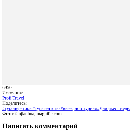
6950
Источник:
Profi.Travel
Поделитесь:
#туроператоры
#турагентства
#выездной туризм
#Дайджест неде
Фото: fanjianhua, magnific.com
Написать комментарий