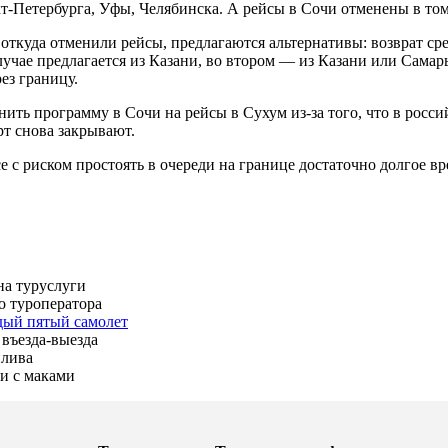
кт-Петербурга, Уфы, Челябинска. А рейсы в Сочи отменены в том
откуда отменили рейсы, предлагаются альтернативы: возврат сре
лучае предлагается из Казани, во втором — из Казани или Самар
ез границу.
ить программу в Сочи на рейсы в Сухум из-за того, что в росси
рт снова закрывают.
се с риском простоять в очереди на границе достаточно долгое 
на туруслуги
о туроператора
дый пятый самолет
въезда-выезда
плива
и с маками