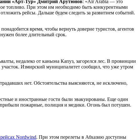
пании «Арт-Тур» Дмитрий Арутюнов
: «Air Arabia — это
нное топливо. При этом им необходимо быть конкурентными
 отложить рейсы. Дальше будем следить за развитием событий.
ку понадобится время, чтобы вернуть доверие туристов, агентов
т нужен более длительный срок.
яалты, недалеко от каньона Капуз, загорелся лес. В провинции
ой участок. Измирский муниципалитет сообщил, что уже утром
адавших нет. Обстоятельства выясняются, не исключено,
местные и иностранные гости были эвакуированы. Еще один
то прибыли пожарные, полиция и медики. Огонь был потушен.
 рейсах Nordwind
. При этом перелеты в Абхазию доступны