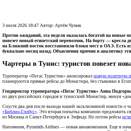
3 июля 2026 18:47
Автор:
Артём Чумак
Против ожиданий, эта неделя оказалась богатой на новые
повезет новый египетский перевозчик. На борту — кресла 
на Ближний восток восстановили блоки мест в ОАЭ. Есть из
буквально месяц назад. Объяснения причин и аналитику эт
Чартеры в Тунис: туристов повезет но
Туроператор «Пегас Туристик» анонсировал
новую полетную п
планируются прямые рейсы до Монастира, без стыковки в Египт
Гендиректор туроператора «Пегас Туристик» Анна Подгорн
из двух российских городов в тунисский Монастир, минуя «до
Спустя два дня после выхода нашей эксклюзивной новости о чар
«Библио-Глобус»
. Это вторая попытка компании предложить с
из Москвы и Санкт-Петербурга в Энфиду. Но потом рейсы
исч
Напомним, Pyramids Airlines — новая авиакомпания. Еще в нача