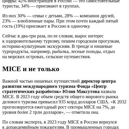
цифры: 42% иностранцев в России — это самостоятельные
туристы, 34% — приезжают в группах.
Из них 30% — семьи с детьми, 28% — компании друзей,
23% — влюбленные пары. При этом почти каждый пятый
гость (19%) приезжает в Россию в одиночку.
Сейчас в два-три раза, по ее словам, вырос интерес
к оздоровительному туризму, пешим городским прогулкам,
историко-культурным экскурсиям. В тренде и нишевые
турпродукты, например, рыбалка, лесные походы, отдых
на морских островах, сельские путешествия.
MICE и не только
Важной частью нишевых путешествий
директор центра
развития международного туризма Фонда «Центр
стратегических разработок» Юлия Максутова
назвала
MICE. В 2023 году объем средств общего мирового рынка
делового туризма превысил 935 млрд долларов США. «К 2032
прогнозируется ежегодный рост сектора MICE на 7%, до
уровня более 2 трлн долларов», — отметила она.
По словам эксперта, в 2023 году MICE в России вернулся
к допандемийным показателям. В промышленных городах