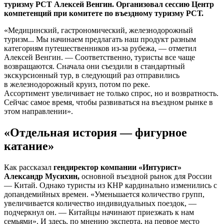
туризму РСТ Алексей Венгин. Организовал сессию Центр
компетенций при комитете по въездному туризму РСТ.
«Медицинский, гастрономический, железнодорожный
туризм... Мы начинаем предлагать наш продукт разным
категориям путешественников из-за рубежа, — отметил
Алексей Венгин. — Соответственно, туристы все чаще
возвращаются. Сначала они съездили в стандартный
экскурсионный тур, в следующий раз отправились
в железнодорожный круиз, потом по реке.
Ассортимент увеличивает не только спрос, но и возвратность.
Сейчас самое время, чтобы развиваться на въездном рынке в
этом направлении».
«Отдельная история — фигурное
катание»
Как рассказал
гендиректор компании «Интурист»
Александр Мусихин,
основной въездной рынок для России
— Китай. Однако туристы из КНР кардинально изменились с
допандемийных времен. «Уменьшается количество групп,
увеличивается количество индивидуальных поездок, —
подчеркнул он. — Китайцы начинают приезжать к нам
семьями». И здесь, по мнению эксперта, на первое место