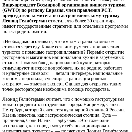
Вице-президент Всемирной организации винного туризма
(GWTO) по региону Евразия, член правления РСТ,
председатель комитета по гастрономическому туризму
Леонид Гелибтерман
отметил, что более 30 стран мира
имеют государственные стратегии или отдельные программы
по гастродипломатии.
«Необходимо осознавать, что имидж страны во многом
строится через еду. Какие есть инструменты привлечения
туристов с помощью гастродипломатии? Первый: открытие
ресторанов и магазинов национальной кухни в зарубежных
странах. Помимо блюд национальной кухни, которые
стимулируют интерес попробовать их на родине, работают
и культурные символы — детали интерьера, национальные
костюмы персонала, сувениры, трансляция роликов
о стране», — отметил эксперт. Однако для открытия таких
точек рестораторам необходима помощь государства.
Леонид Гелибтерман считает, что с помощью гастротуризма
можно продвигать и отдельные города. Например, Санкт-
Петербург, который считается кулинарной столицей России.
Казань известна, как гастрономическая столица, Тула —
пряничная, Соль-Илецк — арбузная. «Это тоже один
из подходов, как города могут себя позиционировать
и притягивать туристов», — подчеркнул Леонид Гелибтерман.