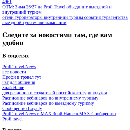
4961
ОТМ: Зима 26/27 на Profi.Travel объединит выездной и
внутренний туризм
отели
туроператоры
внутренний туризм
события
турагентства
выездной туризм
авиакомпании
Следите за новостями там, где вам
удобно
В соцсетях
Profi.Travel.News
все новости
Профи в трэвел тут
чат для общения
Знай Наше
для регионов и создателей российского турпродукта
Расписание вебинаров по внутреннему туризму
Расписание вебинаров по выездному туризму
Сообщество Loyalty
Profi.Travel News в MAX
Знай Наше в MAX
Сообщество
Profi.travel