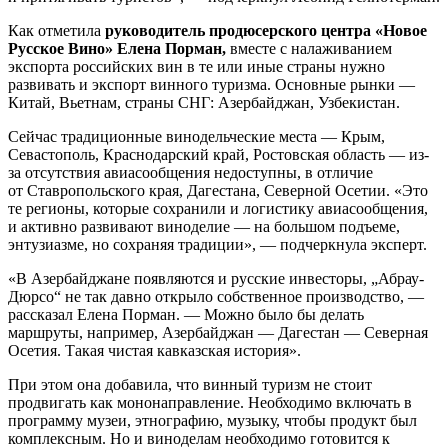
Как отметила
руководитель продюсерского центра «Новое
Русское Вино» Елена Порман,
вместе с налаживанием
экспорта российских вин в те или иные страны нужно
развивать и экспорт винного туризма. Основные рынки —
Китай, Вьетнам, страны СНГ: Азербайджан, Узбекистан.
Сейчас традиционные винодельческие места — Крым,
Севастополь, Краснодарский край, Ростовская область — из-
за отсутствия авиасообщения недоступны, в отличие
от Ставропольского края, Дагестана, Северной Осетии. «Это
те регионы, которые сохранили и логистику авиасообщения,
и активно развивают виноделие — на большом подъеме,
энтузиазме, но сохраняя традиции», — подчеркнула эксперт.
«В Азербайджане появляются и русские инвесторы, „Абрау-
Дюрсо“ не так давно открыло собственное производство, —
рассказал Елена Порман. — Можно было бы делать
маршруты, например, Азербайджан — Дагестан — Северная
Осетия. Такая чистая кавказская история».
При этом она добавила, что винный туризм не стоит
продвигать как мононаправление. Необходимо включать в
программу музеи, этнографию, музыку, чтобы продукт был
комплексным. Но и виноделам необходимо готовится к