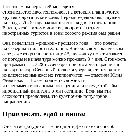
По словам эксперта, сейчас ведется
строительство двух теплоходов, на которых планируются
круизы в арктические зоны. Первый недавно был спущен
на воду, а 2026 году ожидается его ввод в эксплуатацию.
Важно, чтобы к тому моменту вопрос с въездом
иностранных туристов в зоны особого режима был решен.
Она поделилась «фишкой» прошлого года — это полеты
на Северный полюс из Хатанги. В небольшом арктическом
селе даже открыли гостиницу 4*, поскольку полеты зависят
от погоды и начала тура можно прождать 3-4 дня. Стоимость
программы — 27-28 тысяч евро, при этом места расписаны
на год вперед. «Северный полюс, я уверена, станет одним
из ключевых имиджевых турпродуктов, — отметила Юлия
Филатова. — Но сегодня есть сложности
и с регламентированным посещением, и с тем, чтобы был
иностранный капитал в этой гостинице. Если мы эти
сложности преодолеем, это будет очень популярное
направление».
Привлекать едой и вином
Эно- и гастротуризм — еще один эффективный способ
позиционировать страну на мировом туристическом рынке.