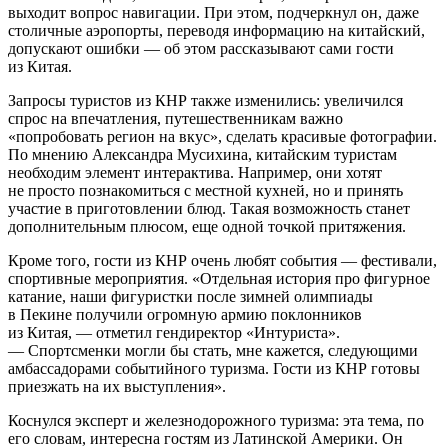
выходит вопрос навигации. При этом, подчеркнул он, даже
столичные аэропорты, переводя информацию на китайский,
допускают ошибки — об этом рассказывают сами гости
из Китая.
Запросы туристов из КНР также изменились: увеличился
спрос на впечатления, путешественникам важно
«попробовать регион на вкус», сделать красивые фотографии.
По мнению Александра Мусихина, китайским туристам
необходим элемент интерактива. Например, они хотят
не просто познакомиться с местной кухней, но и принять
участие в приготовлении блюд. Такая возможность станет
дополнительным плюсом, еще одной точкой притяжения.
Кроме того, гости из КНР очень любят события — фестивали,
спортивные мероприятия. «Отдельная история про фигурное
катание, наши фигуристки после зимней олимпиады
в Пекине получили огромную армию поклонников
из Китая, — отметил гендиректор «Интуриста».
— Спортсменки могли бы стать, мне кажется, следующими
амбассадорами событийного туризма. Гости из КНР готовы
приезжать на их выступления».
Коснулся эксперт и железнодорожного туризма: эта тема, по
его словам, интересна гостям из Латинской Америки. Он