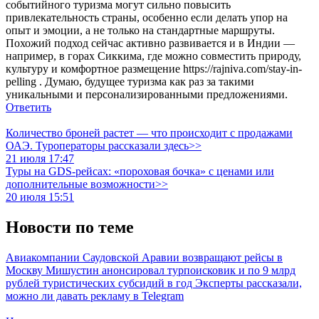
событийного туризма могут сильно повысить
привлекательность страны, особенно если делать упор на
опыт и эмоции, а не только на стандартные маршруты.
Похожий подход сейчас активно развивается и в Индии —
например, в горах Сиккима, где можно совместить природу,
культуру и комфортное размещение https://rajniva.com/stay-in-
pelling . Думаю, будущее туризма как раз за такими
уникальными и персонализированными предложениями.
Ответить
Количество броней растет — что происходит с продажами
ОАЭ. Туроператоры рассказали здесь>>
21 июля 17:47
Туры на GDS-рейсах: «пороховая бочка» с ценами или
дополнительные возможности>>
20 июля 15:51
Новости по теме
Авиакомпании Саудовской Аравии возвращают рейсы в
Москву
Мишустин анонсировал турпоисковик и по 9 млрд
рублей туристических субсидий в год
Эксперты рассказали,
можно ли давать рекламу в Telegram