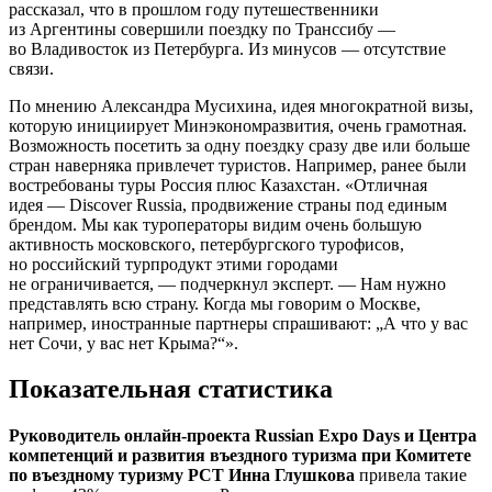
рассказал, что в прошлом году путешественники
из Аргентины совершили поездку по Транссибу —
во Владивосток из Петербурга. Из минусов — отсутствие
связи.
По мнению Александра Мусихина, идея многократной визы,
которую инициирует Минэкономразвития, очень грамотная.
Возможность посетить за одну поездку сразу две или больше
стран наверняка привлечет туристов. Например, ранее были
востребованы туры Россия плюс Казахстан. «Отличная
идея — Discover Russia, продвижение страны под единым
брендом. Мы как туроператоры видим очень большую
активность московского, петербургского турофисов,
но российский турпродукт этими городами
не ограничивается, — подчеркнул эксперт. — Нам нужно
представлять всю страну. Когда мы говорим о Москве,
например, иностранные партнеры спрашивают: „А что у вас
нет Сочи, у вас нет Крыма?“».
Показательная статистика
Руководитель онлайн-проекта Russian Expo Days и Центра
компетенций и развития въездного туризма при Комитете
по въездному туризму РСТ Инна Глушкова
привела такие