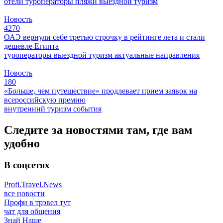
отели
туроператоры
пляжи
выездной туризм
Новость
4270
ОАЭ вернули себе третью строчку в рейтинге лета и стали
дешевле Египта
туроператоры
выездной туризм
актуальные направления
Новость
180
«Больше, чем путешествие» продлевает прием заявок на
всероссийскую премию
внутренний туризм
события
Следите за новостями там, где вам
удобно
В соцсетях
Profi.Travel.News
все новости
Профи в трэвел тут
чат для общения
Знай Наше