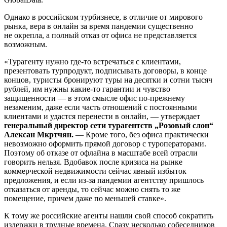
Однако в российском турбизнесе, в отличие от мирового
рынка, вера в онлайн за время пандемии существенно
не окрепла, а полный отказ от офиса не представляется
возможным.
«Турагенту нужно где-то встречаться с клиентами,
презентовать турпродукт, подписывать договоры, в конце
концов, туристы бронируют туры на десятки и сотни тысяч
рублей, им нужны какие-то гарантии и чувство
защищенности — в этом смысле офис по-прежнему
незаменим, даже если часть отношений с постоянными
клиентами и удастся перенести в онлайн, — утверждает
генеральный директор сети турагентств „Розовый слон“
Алексан Мкртчян.
— Кроме того, без офиса практически
невозможно оформить прямой договор с туроператорами.
Поэтому об отказе от офлайна в масштабе всей отрасли
говорить нельзя. Вдобавок после кризиса на рынке
коммерческой недвижимости сейчас явный избыток
предложения, и если из-за пандемии агентству пришлось
отказаться от аренды, то сейчас можно снять то же
помещение, причем даже по меньшей ставке».
К тому же российские агенты нашли свой способ сократить
издержки в трудные времена. Сразу несколько собеседников