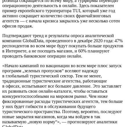
розница сокращается по всему миру, а турфирмы переводят
операционную деятельность в онлайн. Здесь показателен
пример европейского туроператора TUI, который уже год
активно сокращает количество своих франчайзинговых
агентств — с начала кризиса закрылось уже несколько сотен
офисов продаж.
Подтверждают тренд и результаты опроса аналитической
компании GlobalData, проведенного в декабре 2020 года: 47%
респондентов во всем мире будут покупать больше продуктов
в Интернете, а не посещать магазин, и 60% планируют
проводить банковские операции онлайн.
«Начало кампаний по вакцинации во всем мире плюс запуск
программ „зеленых пропусков“ вселяют надежду
в глобальный туристический сектор. Тем не менее,
традиционные туристические агентства, работающие
в офисах, испытывают все большее давление. Это заставляет
их развивать свои онлайн-каталоги, чтобы оставаться
конкурентоспособными на мировом рынке. Чем ниже
фиксированные расходы туристических агентств, тем больше
у них будет гибкости в обслуживании будущего
туристического пространства. Поэтому, вероятно, последуют
новые закрытия магазинов, когда мы войдем в так
называемую „новую норму“», — прогнозируют аналитики
GlobalData.