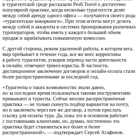
в турагентской среде рассказали Profi.Travel о достаточно
популярной практике, когда несколько турагентств делят
между собой аренду одного офиса — получаются своего рода
«турагентские коворкинги». При этом агенты могут делить
между собой и аккаунты в системах бронирования различных
туроператоров, чтобы иметь у каждого больший объем
продаж и зарабатывать повышенную комиссию.
С другой стороны, режим удаленной работы, в котором весь
мир пребывает в течение года, все же внес коррективы
в работу турагентов, ускорив перевод части деятельности
в онлайн, отмечают тревел-юристы. В частности,
дистанционное заключение договоров и онлайн-оплата стали
более распространенными за последний год.
«Турагенты о таких возможностях знали давно,
но за последнее время пользоваться такими инструментами
привыкают и туристы. Сейчас вполне распространенная
практика — не только скинуть подбор вариантов на почту,
но и заключить через нее же договор, а потом прислать
ссылку для оплаты тура. Да, пока это в основном работает
с постоянными клиентами, но, думаю, постепенно эта
практика будет становиться все более и более
распространенной», — подтверждает Сергей Агафонов.