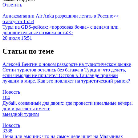
Ответить
Авиакомпании Air Anka разрешили летать в Россию>>
6 августа 15:53
Туры на GDS-рейсах: «пороховая бочка» с ценами или
дополнительные возможности>>
20 июля 15:51
Статьи по теме
Алексей Венгин о новом развороте на туристическом рынке
Сотни туристов остались без багажа в Турции: что делать,
если чемодан не прилетел
Остров в Таиланде признан
лучшим в мире. Как это повлияет на туристический рынок?
Новость
104
Дубай, созданный для двоих: где провести идеальные вечера,
дни и рассветы вместе
выездной туризм
Новость
3388
Цена или эмоции: что на самом деле ищет на Мальдивах