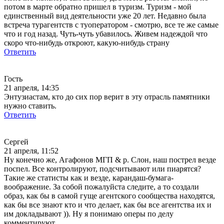
потом в марте обратно пришел в туризм. Туризм - мой
единственный вид деятельности уже 20 лет. Недавно была
встреча турагентств с туоператором - смотрю, все те же самые
что и год назад. Чуть-чуть убавилось. Живем надеждой что
скоро что-нибудь откроют, какую-нибудь страну
Ответить
Гость
21 апреля, 14:35
Энтузиастам, кто до сих пор верит в эту отрасль памятники
нужно ставить.
Ответить
Сергей
21 апреля, 11:52
Ну конечно же, Агафонов МГП & р. Слон, наш пострел везде
поспел. Все контролируют, подсчитывают или пиарятся?
Такие же статисты как и везде, карандаш-бумага-
воображение. За собой пожалуйста следите, а то создали
образ, как бы в самой гуще агентского сообщества находятся,
как бы все знают кто и что делает, как бы все агентства их и
им докладывают )). Ну я понимаю оперы по делу
комментируют.