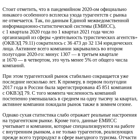
Стоит отметить, что в пандемийном
2020-ом
официально
никакого особенного всплеска ухода турагентств с рынка
не отмечается. Так, по данным Единой межведомственной
информационно-статистической системы (ЕМИСС),
с 1 квартала 2020 года по 1 квартал 2021 года число
организаций из сферы «деятельность туристических агентств»
(ОКВЭД 79.11) сократилось с 36 473 до 32 134 юридических
лица. Активнее всего компании закрывались во втором
полугодии
2020-го:
минус 1307 — в третьем квартале
и 1670 — в четвертом, это чуть менее 5% от общего числа
компаний.
При этом турагентский рынок стабильно сокращается уже
последние несколько лет. К примеру, в первом полугодии
2017 года в России была зарегистрирована 45 851 компания
с ОКВЭД 79. С того момента численность компаний
постепенно уменьшалась в среднем на одну тысячу за квартал,
активнее компании покидали рынок также в зимнем сезоне.
Однако сухая статистика слабо отражает реальные настроения
на турагентском рынке. Кроме того, данные ЕМИСС
учитывает и компании, которые специализируются на работе
с внутренним рынком, а не только турагентов, реализующих
прежде всего турпродукт в сфере выездного туризма. Отчасти