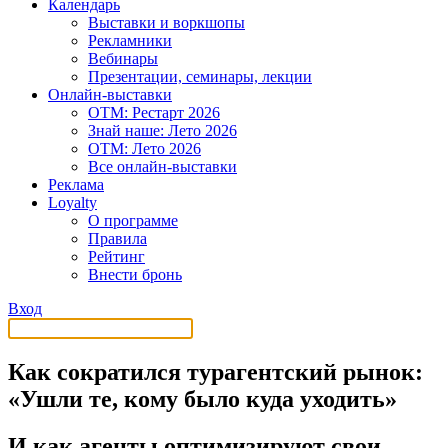
Календарь
Выставки и воркшопы
Рекламники
Вебинары
Презентации, семинары, лекции
Онлайн-выставки
OTM: Рестарт 2026
Знай наше: Лето 2026
OTM: Лето 2026
Все онлайн-выставки
Реклама
Loyalty
О программе
Правила
Рейтинг
Внести бронь
Вход
Как сократился турагентский рынок:
«Ушли те, кому было куда уходить»
И как агенты оптимизируют свои