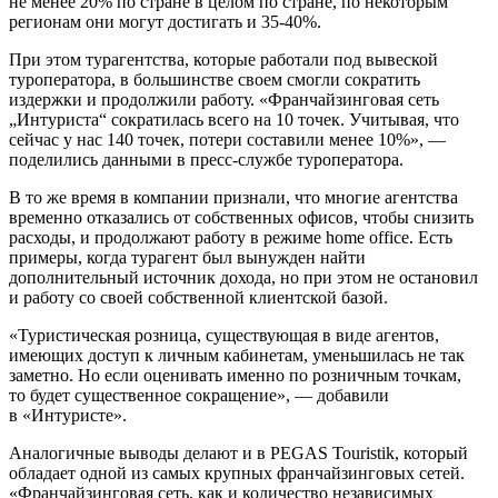
не менее 20% по стране в целом по стране, по некоторым
регионам они могут достигать и
35-40%.
При этом турагентства, которые работали под вывеской
туроператора, в большинстве своем смогли сократить
издержки и продолжили работу. «Франчайзинговая сеть
„Интуриста“ сократилась всего на 10 точек. Учитывая, что
сейчас у нас 140 точек, потери составили менее 10%», —
поделились данными в пресс-службе туроператора.
В то же время в компании признали, что многие агентства
временно отказались от собственных офисов, чтобы снизить
расходы, и продолжают работу в режиме home office. Есть
примеры, когда турагент был вынужден найти
дополнительный источник дохода, но при этом не остановил
и работу со своей собственной клиентской базой.
«Туристическая розница, существующая в виде агентов,
имеющих доступ к личным кабинетам, уменьшилась не так
заметно. Но если оценивать именно по розничным точкам,
то будет существенное сокращение», — добавили
в «Интуристе».
Аналогичные выводы делают и в PEGAS Touristik, который
обладает одной из самых крупных франчайзинговых сетей.
«Франчайзинговая сеть, как и количество независимых