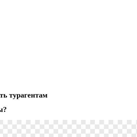
ать турагентам
ы?