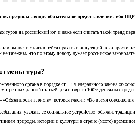
очи, предполагающие обязательное предоставление либо ПЦР-
 туров на российский юг, и даже если считать такой тренд перв
нем рынке, и сложившейся практики аннуляций пока просто нет,
Р неизбежны. Что по этому поводу думает российское законодате
 отмены тура?
моченного органа в порядке ст. 14 Федерального закона об осно
смотренных данной статьей, для возврата 100% денежных средст
— «Обязанности туриста», которая гласит: «Во время совершения 
ребывания, уважать ее социальное устройство, обычаи, традици
никам природы, истории и культуры в стране (месте) временного