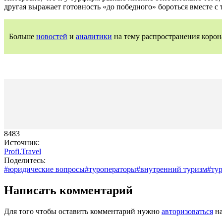
другая выражает готовность «до победного» бороться вместе с 
Больше
новостей
и
аналитики
на тему распространения корон
8483
Источник:
Profi.Travel
Поделитесь:
#юридические вопросы
#туроператоры
#внутренний туризм
#тур
Написать комментарий
Для того чтобы оставить комментарий нужно
авторизоваться
на