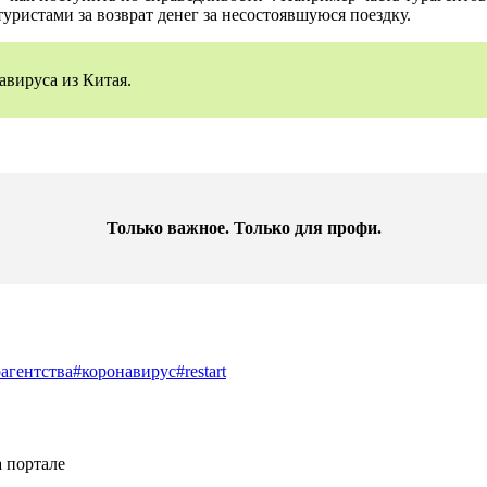
туристами за возврат денег за несостоявшуюся поездку.
авируса из Китая.
Только важное. Только для профи.​
агентства
#коронавирус
#restart
 портале