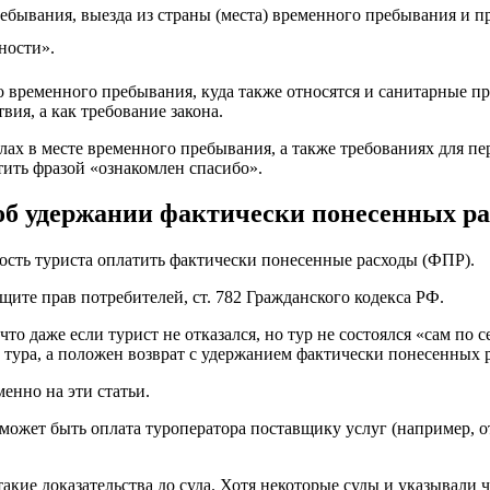
ребывания, выезда из страны (места) временного пребывания и пр
ности».
то временного пребывания, куда также относятся и санитарные п
ия, а как требование закона.
 в месте временного пребывания, а также требованиях для перел
тить фразой «ознакомлен спасибо».
об удержании фактически понесенных ра
ность туриста оплатить фактически понесенные расходы (ФПР).
ащите прав потребителей, ст. 782 Гражданского кодекса РФ.
 что даже если турист не отказался, но тур не состоялся «сам по 
и тура, а положен возврат с удержанием фактически понесенных 
енно на эти статьи.
жет быть оплата туроператора поставщику услуг (например, оте
такие доказательства до суда. Хотя некоторые суды и указывали 