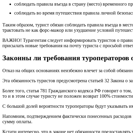
соблюдать правила въезда в страну (место) временного п
соблюдать во время путешествия правила личной безопас
Таким образом, турист обязан соблюдать правила въезда в мес
трактовать не как форс-мажор или ухудшение условий путешеств
ВАЖНО! Турагентам следует информировать туристов о правилах
присылать новые требования на почту туриста с просьбой отве
Законны ли требования туроператоров 
Отказ на общих основаниях неизбежно влечет за собой обязан
Эта обязанность туристов предусмотрена статьей 32 Закона о з
Более того, статья 781 Гражданского кодекса РФ говорит о том,
то и в этом случае туристу не положен возврат 100% стоимост
С большой долей вероятности туроператоры будут указывать им
Напомним, подтверждением фактически понесенных расходов мо
сумму оплаты.
Кстати интересно, что в законе нет обязанности предоставлять 