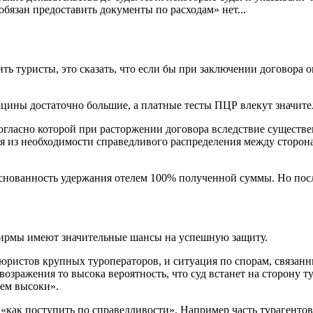
обязан предоставить документы по расходам» нет...
ть туристы, это сказать, что если бы при заключении договора 
акцины достаточно большие, а платные тесты ПЦР влекут значит
 согласно которой при расторжении договора вследствие сущест
дя из необходимости справедливого распределения между сторон
снованность удержания отелем 100% полученной суммы. Но после
рфирмы имеют значительные шансы на успешную защиту.
ристов крупных туроператоров, и ситуация по спорам, связанны
озражения то высока вероятность, что суд встанет на сторону ту
чем высоки».
, «как поступить по справедливости». Например часть турагенто