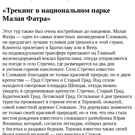
«Трекинг в национальном парке
Малая Фатра»
Этот тур также был очень востребован до пандемии. Малая
Фатра — один из самых известных заповедников Словакии,
он предлагает лучшие условия для трекинга в этой стране.
Клиенты прилетают в Братиславу или в Вену,
на индивидуальном трансфере приезжают на Главный
железнодорожный вокзал Братиславы, откуда отправляются
на поезде в село Стречно, где размещаются на два дня
в уютном горном пансионате. Село Стречно известно
в Словакии благодаря не только красивой природе, но и двум
крепостям — Град Стречно и Старый Град. Над селом
находится смотровая площадка Шпицак, откуда можно
увидеть 4 средневековые крепости: Стречно, Старый Град,
Будатинский Град, Летавский Град. Остальные 4 дня трекинга
туристы проживают в горном отеле в Терховой, пожалуй,
самой известной деревне Словакии. Эта деревушка знаменита
не только своей красивой природой, но и тем, что она стала
местом рождения известного словацкого разбойника Юрая
Яношика, который, согласно легендам, отбирал деньги
у богатых и раздавал бедным. Терхова известна также своей
фольклорной музыкой — она внесена в Список