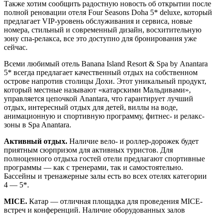
Также хотим сообщить радостную новость об открытии после
полной реновации отеля Four Seasons Doha 5* deluxe, который
предлагает VIP-уровень обслуживания и сервиса, новые
номера, стильный и современный дизайн, восхитительную
зону спа-релакса, все это доступно для бронирования уже
сейчас.
Всеми любимый отель Banana Island Resort & Spa by Anantara
5* всегда предлагает качественный отдых на собственном
острове напротив столицы Дохи. Этот уникальный продукт,
который местные называют «катарскими Мальдивами»,
управляется цепочкой Anantara, что гарантирует лучший
отдых, интересный отдых для детей, виллы на воде,
анимационную и спортивную программу, фитнес- и релакс-
зоны в Spa Anantara.
Активный отдых
.
Наличие вело- и роллер-дорожек будет
приятным сюрпризом для активных туристов. Для
полноценного отдыха гостей отели предлагают спортивные
программы — как с тренерами, так и самостоятельно.
Бассейны и тренажерные залы есть во всех отелях категории
4 — 5*.
MICE.
Катар — отличная площадка для проведения MICE-
встреч и конференций. Наличие оборудованных залов