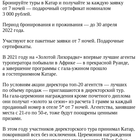
Бронируйте туры в Катар и получайте за каждую заявку
от 7 ночей — подарочный сертификат номиналом
3 000 рублей.
Период бронирования и проживания — до 30 апреля
2022 года.
Участвуют все пакетные заявки от 7 ночей. Подарочные
сертификаты.
В 2021 году на «Золотой Лихорадке» впервые лучшие агенты
туроператора побывали в Африке — в прекрасной Руанде,
а завершение программы с гала-ужином прошло
в гостеприимном Катаре.
По условиям акции директора топ-20 агентств — лучших
по объему продаж — приглашаются в директорский тур.
На гала-церемонии награждения кроме почетного диплома
они получат «золото за сезон» из расчета 1 грамм за каждый
проданный номер в отеле 5* от 7 ночей. Агентства, занявшие
места с
21-го
по
50-е,
тоже будут поощрены ценными
призами.
В этом году участников директорского тура принимал Катар,
покоривший всех без исключения. Церемония награждения