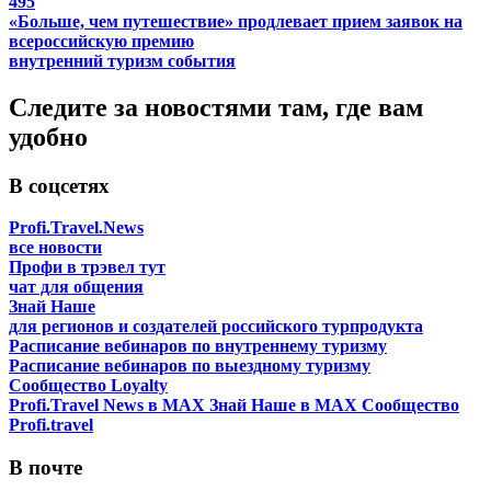
495
«Больше, чем путешествие» продлевает прием заявок на
всероссийскую премию
внутренний туризм
события
Следите за новостями там, где вам
удобно
В соцсетях
Profi.Travel.News
все новости
Профи в трэвел тут
чат для общения
Знай Наше
для регионов и создателей российского турпродукта
Расписание вебинаров по внутреннему туризму
Расписание вебинаров по выездному туризму
Сообщество Loyalty
Profi.Travel News в MAX
Знай Наше в MAX
Сообщество
Profi.travel
В почте