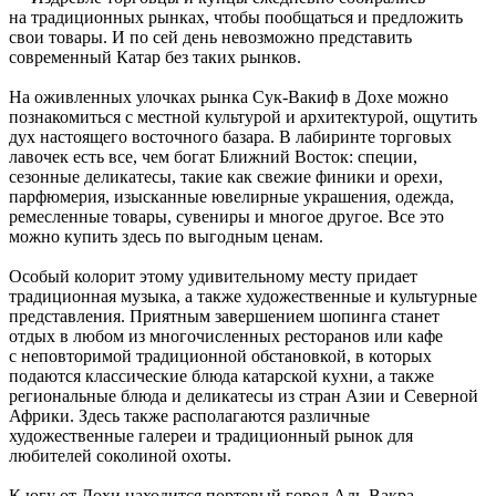
на традиционных рынках, чтобы пообщаться и предложить
свои товары. И по сей день невозможно представить
современный Катар без таких рынков.
На оживленных улочках рынка Сук-Вакиф в Дохе можно
познакомиться с местной культурой и архитектурой, ощутить
дух настоящего восточного базара. В лабиринте торговых
лавочек есть все, чем богат Ближний Восток: специи,
сезонные деликатесы, такие как свежие финики и орехи,
парфюмерия, изысканные ювелирные украшения, одежда,
ремесленные товары, сувениры и многое другое. Все это
можно купить здесь по выгодным ценам.
Особый колорит этому удивительному месту придает
традиционная музыка, а также художественные и культурные
представления. Приятным завершением шопинга станет
отдых в любом из многочисленных ресторанов или кафе
с неповторимой традиционной обстановкой, в которых
подаются классические блюда катарской кухни, а также
региональные блюда и деликатесы из стран Азии и Северной
Африки. Здесь также располагаются различные
художественные галереи и традиционный рынок для
любителей соколиной охоты.
К югу от Дохи находится портовый город Аль-Вакра,