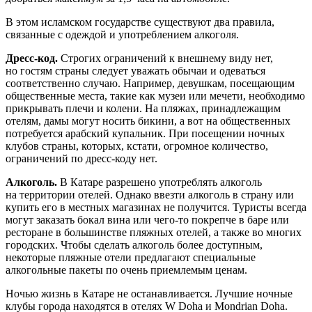
В этом исламском государстве существуют два правила,
связанные с одеждой и употреблением алкоголя.
Дресс-код.
Строгих ограничений к внешнему виду нет,
но гостям страны следует уважать обычаи и одеваться
соответственно случаю. Например, девушкам, посещающим
общественные места, такие как музеи или мечети, необходимо
прикрывать плечи и колени. На пляжах, принадлежащим
отелям, дамы могут носить бикини, а вот на общественных
потребуется арабский купальник. При посещении ночных
клубов страны, которых, кстати, огромное количество,
ограничений по дресс-коду нет.
Алкоголь.
В Катаре разрешено употреблять алкоголь
на территории отелей. Однако ввезти алкоголь в страну или
купить его в местных магазинах не получится. Туристы всегда
могут заказать бокал вина или чего-то покрепче в баре или
ресторане в большинстве пляжных отелей, а также во многих
городских. Чтобы сделать алкоголь более доступным,
некоторые пляжные отели предлагают специальные
алкогольные пакеты по очень приемлемым ценам.
Ночью жизнь в Катаре не останавливается. Лучшие ночные
клубы города находятся в отелях W Doha и Mondrian Doha.