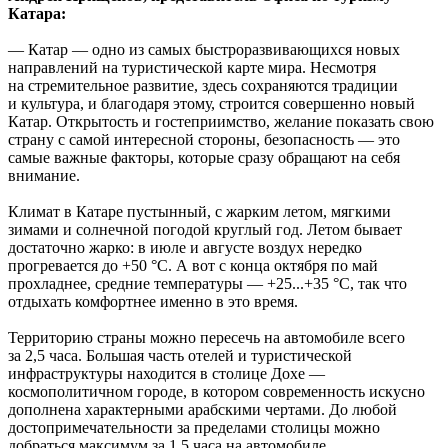
Катара:
— Катар — одно из самых быстроразвивающихся новых
направлений на туристической карте мира. Несмотря
на стремительное развитие, здесь сохраняются традиции
и культура, и благодаря этому, строится совершенно новый
Катар. Открытость и гостеприимство, желание показать свою
страну с самой интересной стороны, безопасность — это
самые важные факторы, которые сразу обращают на себя
внимание.
Климат в Катаре пустынный, с жарким летом, мягкими
зимами и солнечной погодой круглый год. Летом бывает
достаточно жарко: в июле и августе воздух нередко
прогревается до +50 °C. А вот с конца октября по май
прохладнее, средние температуры — +25...+35 °C, так что
отдыхать комфортнее именно в это время.
Территорию страны можно пересечь на автомобиле всего
за 2,5 часа. Большая часть отелей и туристической
инфраструктуры находится в столице Дохе —
космополитичном городе, в котором современность искусно
дополнена характерными арабскими чертами. До любой
достопримечательности за пределами столицы можно
добраться максимум за 1,5 часа на автомобиле.