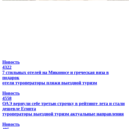
Новость
4322
7 стильных отелей на Миконосе и греческая виза в
подарок
отели
туроператоры
пляжи
выездной туризм
Новость
4558
ОАЭ вернули себе третью строчку в рейтинге лета и стали
дешевле Египта
туроператоры
выездной туризм
актуальные направления
Новость