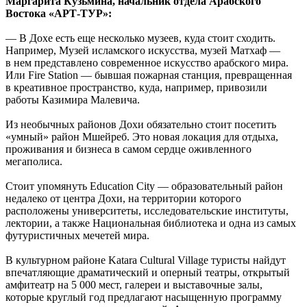
Маргарита Кузьмина, начальник отдела Арабского
Востока «АРТ-ТУР»:
— В Дохе есть еще несколько музеев, куда стоит сходить.
Например, Музей исламского искусства, музей Матхаф —
в нем представлено современное искусство арабского мира.
Или Fire Station — бывшая пожарная станция, превращенная
в креативное пространство, куда, например, привозили
работы Казимира Малевича.
Из необычных районов Дохи обязательно стоит посетить
«умный» район Мшейреб. Это новая локация для отдыха,
проживания и бизнеса в самом сердце оживленного
мегаполиса.
Стоит упомянуть Education City — образовательный район
недалеко от центра Дохи, на территории которого
расположены университеты, исследовательские институты,
лектории, а также Национальная библиотека и одна из самых
футуристичных мечетей мира.
В культурном районе Katara Cultural Village туристы найдут
впечатляющие драматический и оперный театры, открытый
амфитеатр на 5 000 мест, галереи и выставочные залы,
которые круглый год предлагают насыщенную программу