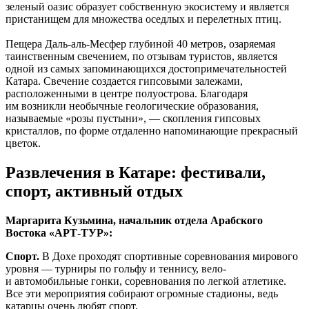
зеленый оазис образует собственную экосистему и является
пристанищем для множества оседлых и перелетных птиц.
Пещера Даль-аль-Месфер глубиной 40 метров, озаряемая
таинственным свечением, по отзывам туристов, является
одной из самых запоминающихся достопримечательностей
Катара. Свечение создается гипсовыми залежами,
расположенными в центре полуострова. Благодаря
им возникли необычные геологические образования,
называемые «розы пустыни», — скопления гипсовых
кристаллов, по форме отдаленно напоминающие прекрасный
цветок.
Развлечения в Катаре: фестивали,
спорт, активный отдых
Маргарита Кузьмина, начальник отдела Арабского
Востока «АРТ-ТУР»:
Спорт.
В Дохе проходят спортивные соревнования мирового
уровня — турниры по гольфу и теннису, вело-
и автомобильные гонки, соревнования по легкой атлетике.
Все эти мероприятия собирают огромные стадионы, ведь
катарцы очень любят спорт.