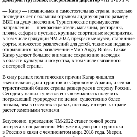
— Катар — независимая и самостоятельная страна, несколько
последних лет с большим отрывом лидирующая по размеру
ВВП на душу населения. Туристические преимущества
направления — прекрасные отели, магазины, рестораны,
пляжи, сафари в пустыне, крупные спортивные мероприятия,
в том числе грядущий ЧМ-2022, прекрасные музеи, старинные
форты, множество развлечений для детей, такие как недавно
открывшийся парк развлечений «Мир Angry Birds». Также
Катар уделяет большое внимание сохранению наследия
в области культуры и искусства, в том числе связанного
с историей страны.
В силу разных политических причин Катар лишился
значительной доли туристов из Саудовской Аравии, и сейчас
туристический бизнес страны развернулся в сторону России.
Сегодня у наших туристов есть возможность получить
потрясающий турпродукт по ценам, существенно более
низким, чем в соседних странах, поэтому интерес к стране
растет заметными темпами.
Безусловно, проведение ЧМ-2022 станет точкой роста
интереса к направлению. Мы уже видели рост турпотока
в Россию в связи с чемпионатом мира 2018 года. Уверен,