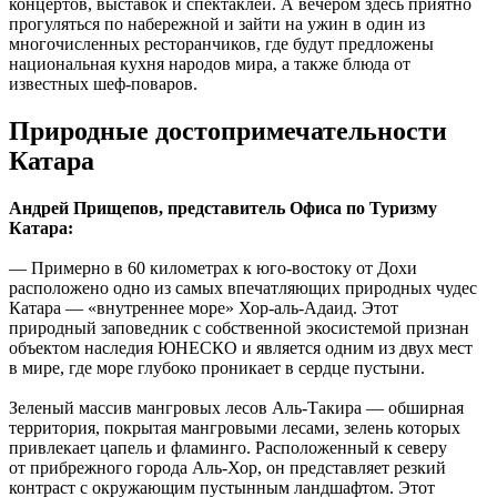
концертов, выставок и спектаклей. А вечером здесь приятно
прогуляться по набережной и зайти на ужин в один из
многочисленных ресторанчиков, где будут предложены
национальная кухня народов мира, а также блюда от
известных шеф-поваров.
Природные достопримечательности
Катара
Андрей Прищепов, представитель Офиса по Туризму
Катара:
— Примерно в 60 километрах к юго-востоку от Дохи
расположено одно из самых впечатляющих природных чудес
Катара — «внутреннее море» Хор-аль-Адаид. Этот
природный заповедник с собственной экосистемой признан
объектом наследия ЮНЕСКО и является одним из двух мест
в мире, где море глубоко проникает в сердце пустыни.
Зеленый массив мангровых лесов Аль-Такира — обширная
территория, покрытая мангровыми лесами, зелень которых
привлекает цапель и фламинго. Расположенный к северу
от прибрежного города Аль-Хор, он представляет резкий
контраст с окружающим пустынным ландшафтом. Этот