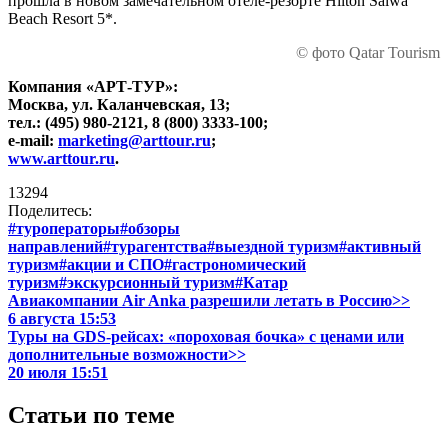
прошла в новом замечательном отеле-резорте Hilton Salwa
Beach Resort 5*.
© фото Qatar Tourism
Компания «АРТ-ТУР»:
Москва, ул. Каланчевская, 13;
тел.: (495)
980-2121,
8 (800)
3333-100;
e-mail:
marketing@arttour.ru
;
www.arttour.ru
.
13294
Поделитесь:
#туроператоры
#обзоры
направлений
#турагентства
#выездной туризм
#активный
туризм
#акции и СПО
#гастрономический
туризм
#экскурсионный туризм
#Катар
Авиакомпании Air Anka разрешили летать в Россию>>
6 августа 15:53
Туры на GDS-рейсах: «пороховая бочка» с ценами или
дополнительные возможности>>
20 июля 15:51
Статьи по теме