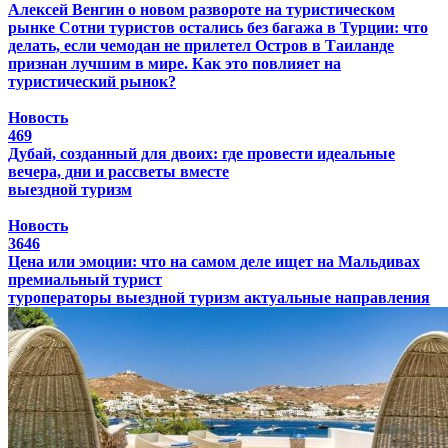
Алексей Венгин о новом развороте на туристическом
рынке
Сотни туристов остались без багажа в Турции: что
делать, если чемодан не прилетел
Остров в Таиланде
признан лучшим в мире. Как это повлияет на
туристический рынок?
Новость
469
Дубай, созданный для двоих: где провести идеальные
вечера, дни и рассветы вместе
выездной туризм
Новость
3646
Цена или эмоции: что на самом деле ищет на Мальдивах
премиальный турист
туроператоры
выездной туризм
актуальные направления