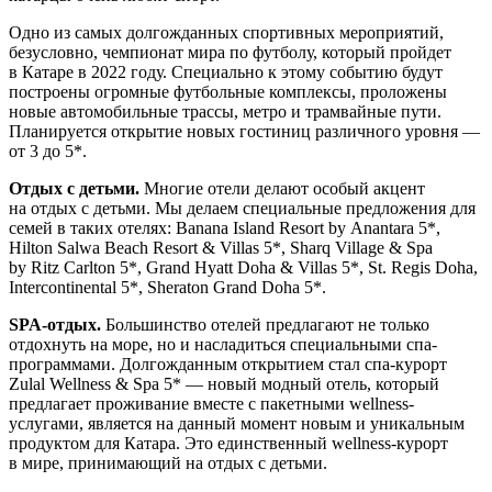
Одно из самых долгожданных спортивных мероприятий,
безусловно, чемпионат мира по футболу, который пройдет
в Катаре в 2022 году. Специально к этому событию будут
построены огромные футбольные комплексы, проложены
новые автомобильные трассы, метро и трамвайные пути.
Планируется открытие новых гостиниц различного уровня —
от 3 до 5*.
Отдых с детьми
.
Многие отели делают особый акцент
на отдых с детьми. Мы делаем специальные предложения для
семей в таких отелях: Banana Island Resort by Anantara 5*,
Hilton Salwa Beach Resort & Villas 5*, Sharq Village & Spa
by Ritz Carlton 5*, Grand Hyatt Doha & Villas 5*, St. Regis Doha,
Intercontinental 5*, Sheraton Grand Doha 5*.
SPA
-
отдых
.
Большинство отелей предлагают не только
отдохнуть на море, но и насладиться специальными спа-
программами. Долгожданным открытием стал спа-курорт
Zulal Wellness & Spa 5* — новый модный отель, который
предлагает проживание вместе с пакетными wellness-
услугами, является на данный момент новым и уникальным
продуктом для Катара. Это единственный wellness-курорт
в мире, принимающий на отдых с детьми.