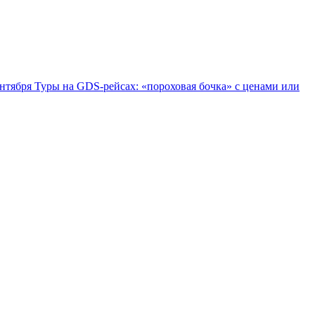
ентября
Туры на GDS-рейсах: «пороховая бочка» с ценами или