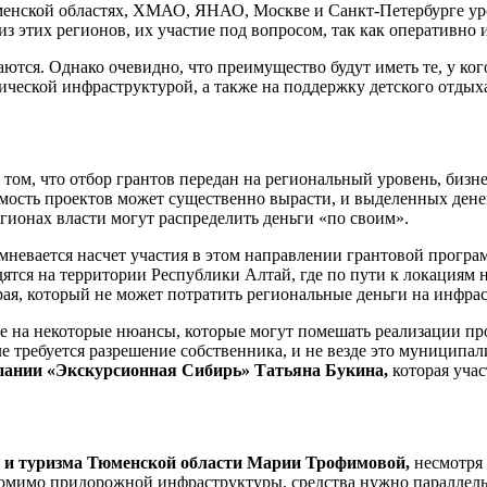
юменской областях, ХМАО, ЯНАО, Москве и Санкт-Петербурге ур
о из этих регионов, их участие под вопросом, так как оперативн
ются. Однако очевидно, что преимущество будут иметь те, у ког
ической инфраструктурой, а также на поддержку детского отдых
 том, что отбор грантов передан на региональный уровень, бизне
мость проектов может существенно вырасти, и выделенных дене
регионах власти могут распределить деньги «по своим».
мневается насчет участия в этом направлении грантовой прогр
тся на территории Республики Алтай, где по пути к локациям н
ая, который не может потратить региональные деньги на инфрас
е на некоторые нюансы, которые могут помешать реализации про
 требуется разрешение собственника, и не везде это муниципали
пании «Экскурсионная Сибирь» Татьяна Букина,
которая учас
а и туризма Тюменской области Марии Трофимовой,
несмотря
помимо придорожной инфраструктуры, средства нужно параллель