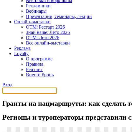
Выставки и воркшопы
Рекламники
Вебинары
Презентации, семинары, лекции
Онлайн-выставки
OTM: Рестарт 2026
Знай наше: Лето 2026
OTM: Лето 2026
Все онлайн-выставки
Реклама
Loyalty
О программе
Правила
Рейтинг
Внести бронь
Вход
Гранты на нацмаршруты: как сделать 
Регионы и туроператоры представили с