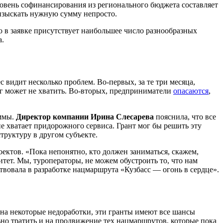
овень софинансирования из регионального бюджета составляет
о изыскать нужную сумму непросто.
о в заявке присутствует наибольшее число разнообразных
а.
с видит несколько проблем. Во-первых, за те три месяца,
г может не хватить. Во-вторых, предприниматели
опасаются
,
аммы.
Директор компании Ирина Слесарева
пояснила, что все
е хватает придорожного сервиса. Грант мог бы решить эту
труктуру в другом субъекте.
ектов. «Пока непонятно, кто должен заниматься, скажем,
тет. Мы, туроператоры, не можем обустроить то, что нам
твовала в разработке нацмаршрута «Кузбасс — огонь в сердце».
 на некоторые недоработки, эти гранты имеют все шансы
но тратить и на продвижение тех нацмаршрутов, которые пока