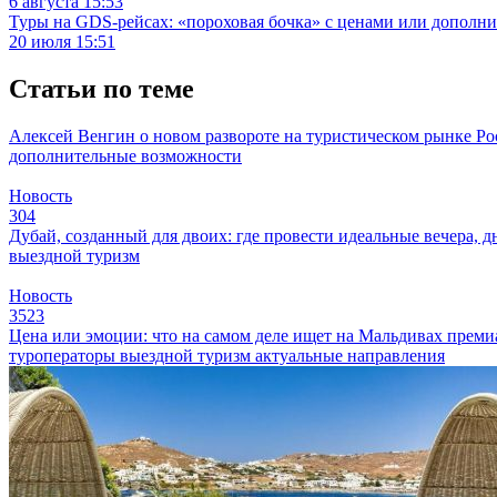
6 августа 15:53
Туры на GDS-рейсах: «пороховая бочка» с ценами или дополн
20 июля 15:51
Статьи по теме
Алексей Венгин о новом развороте на туристическом рынке
Ро
дополнительные возможности
Новость
304
Дубай, созданный для двоих: где провести идеальные вечера, д
выездной туризм
Новость
3523
Цена или эмоции: что на самом деле ищет на Мальдивах прем
туроператоры
выездной туризм
актуальные направления