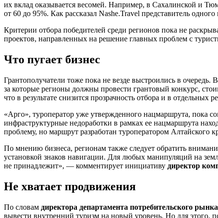
их вклад оказывается весомей. Например, в Сахалинской и Т
от 60 до 95%. Как рассказал Nashe.Travel представитель одног
Критерии отбора победителей среди регионов пока не раскрыва
проектов, направленных на решение главных проблем с турист
Что пугает бизнес
Грантополучатели тоже пока не везде выстроились в очередь. В
за которые регионы должны провести грантовый конкурс, стои
что в результате снизится прозрачность отбора и в отдельных 
«Арго», туроператор уже утвержденного нацмаршрута, пока со
инфраструктурные недоработки в рамках ее нацмаршрута находя
проблему, но маршрут разработан туроператором Алтайского кр
По мнению бизнеса, регионам также следует обратить внимани
установкой знаков навигации. Для любых манипуляций на земле
не принадлежит», — комментирует инициативу
директор ком
Не хватает продвижения
По словам
директора департамента потребительского рынк
вывести внутренний туризм на новый уровень. Но для этого, 