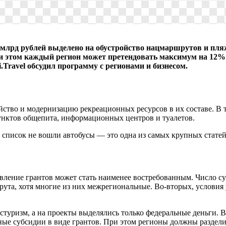
 млрд рублей выделено на обустройство нацмаршрутов и пл
ри этом каждый регион может претендовать максимум на 12%
Travel обсудил программу с регионами и бизнесом.
ство и модернизацию рекреационных ресурсов в их составе. В т
нктов общепита, информационных центров и туалетов.
 список не вошли автобусы — это одна из самых крупных статей
вление грантов может стать наименее востребованным. Число суб
ута, хотя многие из них межрегиональные. Во-вторых, условия 
стуризм, а на проекты выделялись только федеральные деньги. В
ные субсидии в виде грантов. При этом регионы должны раздели