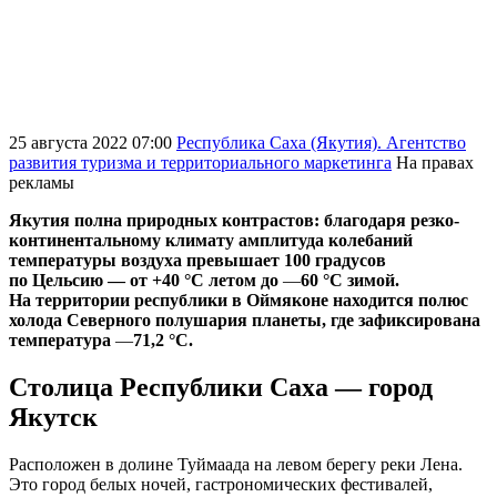
25 августа 2022 07:00
Республика Саха (Якутия). Агентство
развития туризма и территориального маркетинга
На правах
рекламы
Якутия полна природных контрастов: благодаря резко-
континентальному климату амплитуда колебаний
температуры воздуха превышает 100 градусов
по Цельсию —
от +40 °C летом до
—
60 °C зимой.
На территории республики в Оймяконе находится полюс
холода Северного полушария планеты, где зафиксирована
температура
—
71,2 °C.​
Столица Республики Саха — город
Якутск
Расположен в долине Туймаада на левом берегу реки Лена.
Это город белых ночей, гастрономических фестивалей,