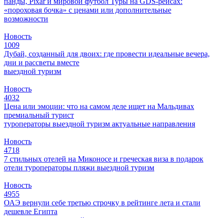
панды, Pixar и мировой футбол
Туры на GDS-рейсах:
«пороховая бочка» с ценами или дополнительные
возможности
Новость
1009
Дубай, созданный для двоих: где провести идеальные вечера,
дни и рассветы вместе
выездной туризм
Новость
4032
Цена или эмоции: что на самом деле ищет на Мальдивах
премиальный турист
туроператоры
выездной туризм
актуальные направления
Новость
4718
7 стильных отелей на Миконосе и греческая виза в подарок
отели
туроператоры
пляжи
выездной туризм
Новость
4955
ОАЭ вернули себе третью строчку в рейтинге лета и стали
дешевле Египта