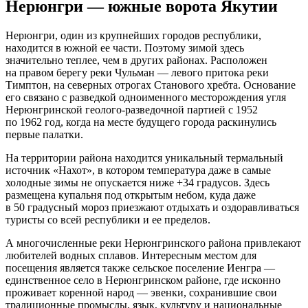
Нерюнгри — южные ворота Якутии
Нерюнгри, один из крупнейших городов республики,
находится в южной ее части. Поэтому зимой здесь
значительно теплее, чем в других районах. Расположен
на правом берегу реки Чульман — левого притока реки
Тимптон, на северных отрогах Станового хребта. Основание
его связано с разведкой одноименного месторождения угля
Нерюнгринской геолого-разведочной партией с 1952
по 1962 год, когда на месте будущего города раскинулись
первые палатки.
На территории района находится уникальный термальный
источник «Нахот», в котором температура даже в самые
холодные зимы не опускается ниже +34 градусов. Здесь
размещена купальня под открытым небом, куда даже
в 50 градусный мороз приезжают отдыхать и оздоравливаться
туристы со всей республики и ее пределов.
А многочисленные реки Нерюнгринского района привлекают
любителей водных сплавов. Интересным местом для
посещения является также сельское поселение Иенгра —
единственное село в Нерюнгринском районе, где исконно
проживает коренной народ — эвенки, сохранившие свои
традиционные промыслы, язык, культуру и национальные