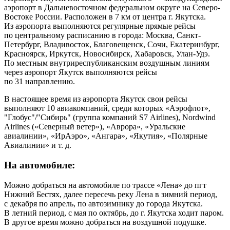
аэропорт в Дальневосточном федеральном округе на Северо-
Востоке России. Расположен в 7 км от центра г. Якутска.
Из аэропорта выполняются регулярные прямые рейсы
по центральному расписанию в города: Москва, Санкт-
Петербург, Владивосток, Благовещенск, Сочи, Екатеринбург,
Красноярск, Иркутск, Новосибирск, Хабаровск, Улан-Удэ.
По местным внутриреспубликанским воздушным линиям
через аэропорт Якутск выполняются рейсы
по 31 направлению.
В настоящее время из аэропорта Якутск свои рейсы
выполняют 10 авиакомпаний, среди которых «Аэрофлот»,
"Глобус"/"Сибирь" (группа компаний S7 Airlines), Nordwind
Airlines («Северный ветер»), «Аврора», «Уральские
авиалинии», «ИрАэро», «Ангара», «Якутия», «Полярные
Авиалинии» и т. д.
На автомобиле:
Можно добраться на автомобиле по трассе «Лена» до пгт
Нижний Бестях, далее пересечь реку Лена в зимний период,
с декабря по апрель, по автозимнику до города Якутска.
В летний период, с мая по октябрь, до г. Якутска ходит паром.
В другое время можно добраться на воздушной подушке.