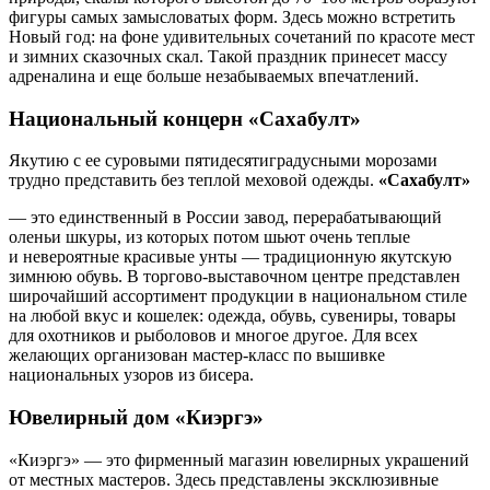
фигуры самых замысловатых форм. Здесь можно встретить
Новый год: на фоне удивительных сочетаний по красоте мест
и зимних сказочных скал. Такой праздник принесет массу
адреналина и еще больше незабываемых впечатлений.
Национальный концерн «Сахабулт»
Якутию с ее суровыми пятидесятиградусными морозами
трудно представить без теплой меховой одежды.
«Сахабулт»
— это единственный в России завод, перерабатывающий
оленьи шкуры, из которых потом шьют очень теплые
и невероятные красивые унты — традиционную якутскую
зимнюю обувь. В торгово-выставочном центре представлен
широчайший ассортимент продукции в национальном стиле
на любой вкус и кошелек: одежда, обувь, сувениры, товары
для охотников и рыболовов и многое другое. Для всех
желающих организован мастер-класс по вышивке
национальных узоров из бисера.
Ювелирный дом «Киэргэ»
«Киэргэ» — это фирменный магазин ювелирных украшений
от местных мастеров. Здесь представлены эксклюзивные