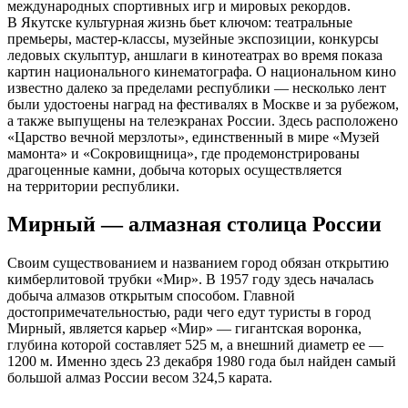
международных спортивных игр и мировых рекордов.
В Якутске культурная жизнь бьет ключом: театральные
премьеры, мастер-классы, музейные экспозиции, конкурсы
ледовых скульптур, аншлаги в кинотеатрах во время показа
картин национального кинематографа. О национальном кино
известно далеко за пределами республики — несколько лент
были удостоены наград на фестивалях в Москве и за рубежом,
а также выпущены на телеэкранах России. Здесь расположено
«Царство вечной мерзлоты», единственный в мире «Музей
мамонта» и «Сокровищница», где продемонстрированы
драгоценные камни, добыча которых осуществляется
на территории республики.
Мирный — алмазная столица России
Своим существованием и названием город обязан открытию
кимберлитовой трубки «Мир». В 1957 году здесь началась
добыча алмазов открытым способом. Главной
достопримечательностью, ради чего едут туристы в город
Мирный, является карьер «Мир» — гигантская воронка,
глубина которой составляет 525 м, а внешний диаметр ее —
1200 м. Именно здесь 23 декабря 1980 года был найден самый
большой алмаз России весом 324,5 карата.