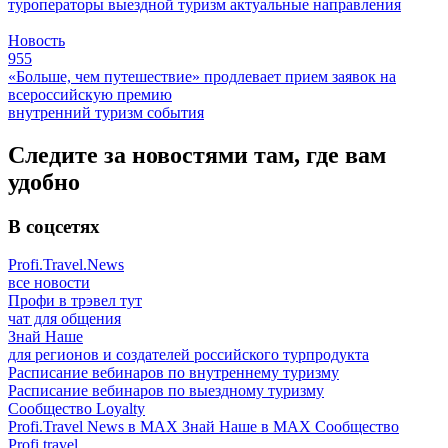
туроператоры
выездной туризм
актуальные направления
Новость
955
«Больше, чем путешествие» продлевает прием заявок на
всероссийскую премию
внутренний туризм
события
Следите за новостями там, где вам
удобно
В соцсетях
Profi.Travel.News
все новости
Профи в трэвел тут
чат для общения
Знай Наше
для регионов и создателей российского турпродукта
Расписание вебинаров по внутреннему туризму
Расписание вебинаров по выездному туризму
Сообщество Loyalty
Profi.Travel News в MAX
Знай Наше в MAX
Сообщество
Profi.travel