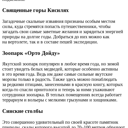
Священные горы Кисилях
Загадочные скальные изваяния признаны особым местом
силы, куда стремятся попасть путешественники, чтобы
загадать свои самые заветные желания и зарядиться энергией
природы на долгие годы. Добраться до них можно как
на вертолете, так и в составе пешей экспедиции.
Зоопарк «Орто Дойду»
Якутский зоопарк популярен в любое время года, но зимой
стоит увидеть белых медведей, которые особенно активны
в это время года. Ведь им даже самые сильные якутские
морозы только в радость. Также здесь можно понаблюдать
за редкими птицами, занесенными в красную книгу, которых
когда-то спасли орнитологи и теперь за ними ухаживают
сотрудники зоопарка. В теплых помещениях всегда работает
террариум и вольеры с мелкими грызунами и хищниками.
Синские столбы
Это совершенно удивительный по своей красоте памятник
природы, скалы которого высотой до
70–100
метров образуют