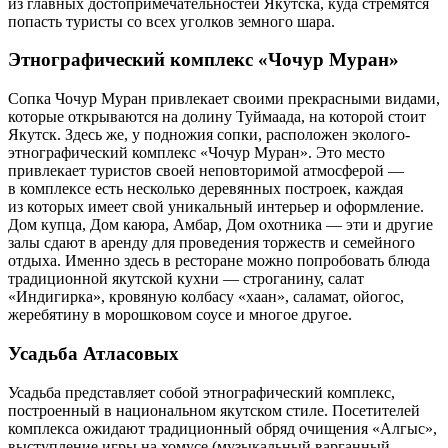
из главных достопримечательностей Якутска, куда стремятся
попасть туристы со всех уголков земного шара.
Этнографический комплекс «Чочур Муран»
Сопка Чочур Муран привлекает своими прекрасными видами,
которые открываются на долину Туймаада, на которой стоит
Якутск. Здесь же, у подножия сопки, расположен эколого-
этнографический комплекс «Чочур Муран». Это место
привлекает туристов своей неповторимой атмосферой —
в комплексе есть несколько деревянных построек, каждая
из которых имеет свой уникальный интерьер и оформление.
Дом купца, Дом каюра, Амбар, Дом охотника — эти и другие
залы сдают в аренду для проведения торжеств и семейного
отдыха. Именно здесь в ресторане можно попробовать блюда
традиционной якутской кухни — строганину, салат
«Индигирка», кровяную колбасу «хаан», саламат, ойогос,
жеребятину в морошковом соусе и многое другое.
Усадьба Атласовых
Усадьба представляет собой этнографический комплекс,
построенный в национальном якутском стиле. Посетителей
комплекса ожидают традиционный обряд очищения «Алгыс»,
выступление игры на хомусе (музыкальный варганный