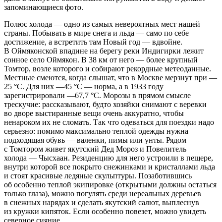
запоминающиеся фото.
Полюс холода — одно из самых невероятных мест нашей
страны. Побывать в мире снега и льда — само по себе
достижение, а встретить там Новый год — вдвойне.
В Оймяконской впадине на берегу реки Индигирки лежит
сонное село Оймякон. В 38 км от него — более крупный
Томтор, возле которого и собирают рекордные метеоданные.
Местные смеются, когда слышат, что в Москве мерзнут при —
25 °C. Для них —45 °C — норма, а в 1933 году
зарегистрировали —67,7 °C. Морозы в прямом смысле
трескучие: рассказывают, будто хозяйки снимают с веревки
во дворе выстиранные вещи очень аккуратно, чтобы
ненароком их не сломать. Так что одеваться для поездки надо
серьезно: помимо максимально теплой одежды нужна
подходящая обувь — валенки, пимы или унты. Рядом
с Томтором живет якутский Дед Мороз и Повелитель
холода — Чысхаан. Резиденцию для него устроили в пещере,
внутри которой все покрыто снежинками и кристаллами льда
и стоят красивые ледяные скульптуры. Позаботившись
об особенно теплой экипировке (открытыми должны остаться
только глаза), можно погулять среди нереальных деревьев
в снежных нарядах и сделать якутский салют, выплеснув
из кружки кипяток. Если особенно повезет, можно увидеть
северное сияние.