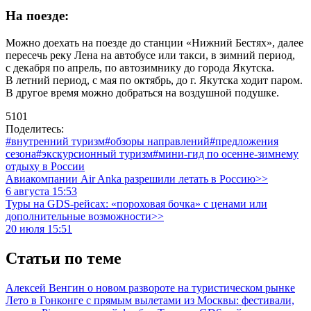
На поезде:
Можно доехать на поезде до станции «Нижний Бестях», далее
пересечь реку Лена на автобусе или такси, в зимний период,
с декабря по апрель, по автозимнику до города Якутска.
В летний период, с мая по октябрь, до г. Якутска ходит паром.
В другое время можно добраться на воздушной подушке.
5101
Поделитесь:
#внутренний туризм
#обзоры направлений
#предложения
сезона
#экскурсионный туризм
#мини-гид по осенне-зимнему
отдыху в России
Авиакомпании Air Anka разрешили летать в Россию>>
6 августа 15:53
Туры на GDS-рейсах: «пороховая бочка» с ценами или
дополнительные возможности>>
20 июля 15:51
Статьи по теме
Алексей Венгин о новом развороте на туристическом рынке
Лето в Гонконге с прямым вылетами из Москвы: фестивали,