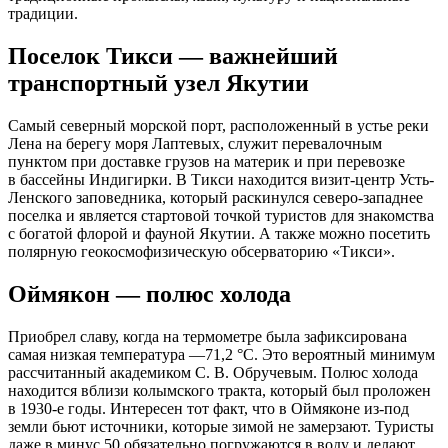
традиции.
Поселок Тикси — важнейший
транспортный узел Якутии
Самый северный морской порт, расположенный в устье реки
Лена на берегу моря Лаптевых, служит перевалочным
пунктом при доставке грузов на материк и при перевозке
в бассейны Индигирки. В Тикси находится визит-центр Усть-
Ленского заповедника, который раскинулся северо-западнее
поселка и является стартовой точкой туристов для знакомства
с богатой флорой и фауной Якутии. А также можно посетить
полярную геокосмофизическую обсерваторию «Тикси».
Оймякон — полюс холода
Приобрел славу, когда на термометре была зафиксирована
самая низкая температура —71,2 °C. Это вероятный минимум
рассчитанный академиком С. В. Обручевым. Полюс холода
находится вблизи колымского тракта, который был проложен
в
1930-е
годы. Интересен тот факт, что в Оймяконе из-под
земли бьют источники, которые зимой не замерзают. Туристы
даже в минус 50 обязательно погружаются в воду и делают