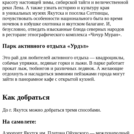
красоту настоящей зимы, сибирской тайги и величественной
реки Лена. А также узнать историю и культуру края
в уникальных музеях Якутска и поселка Соттинцы,
почувствовать особенности национального быта во время
ночевок в избушке охотника и якутском балагане. И,
безусловно, отведать изысканные блюда северных народов
в ресторане этнографического комплекса «Чочур Муран».
Парк активного отдыха «Урдэл»
Это рай для любителей активного отдыха — квадроциклы,
собачьи упряжки, ледяные горки и лыжи. В парке работает
прокат лыж, тюбингов и различных ледянок. А желающие
отдохнуть и насладиться зимними пейзажами города могут
зайти в панорамное кафе с открытой кухней.
Как добраться
До г. Якутск можно добраться тремя способами.
На самолете:
Аэропорт Якутск им. Платона Ойунского — международный