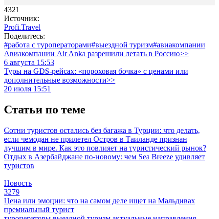
4321
Источник:
Profi.Travel
Поделитесь:
#работа с туроператорами
#выездной туризм
#авиакомпании
Авиакомпании Air Anka разрешили летать в Россию>>
6 августа 15:53
Туры на GDS-рейсах: «пороховая бочка» с ценами или
дополнительные возможности>>
20 июля 15:51
Статьи по теме
Сотни туристов остались без багажа в Турции: что делать,
если чемодан не прилетел
Остров в Таиланде признан
лучшим в мире. Как это повлияет на туристический рынок?
Отдых в Азербайджане по-новому: чем Sea Breeze удивляет
туристов
Новость
3279
Цена или эмоции: что на самом деле ищет на Мальдивах
премиальный турист
туроператоры
выездной туризм
актуальные направления