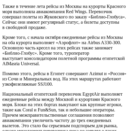
Также в течение лета рейсы из Москвы на курорты Красного
моря выполняла авиакомпания Red Wings. Перевозчик
совершал полеты из Жуковского по заказу «Библио-Глобуса».
Сейчас они имеют регулярный статус, а билеты доступны
в свободной продаже.
Кроме того, с начала октября ежедневные рейсы из Москвы
на оба курорта выполняет «Аэрофлот» на Airbus A330-300.
Основную часть кресел на этих рейсах также занимает
«Библио-Глобус». Кроме того, туроператор
выступает консолидатором полетной программы египетской
AlMasria Universal.
Помимо этого, рейсы в Египет совершают Azimut и «Россия»
из Сочи и Минеральных вод. На этих маршрутах работают
узкофюзеляжные SSJ100.
Национальный египетский перевозчик EgyptAir выполняет
ежедневные рейсы между Москвой и курортами Красного
моря. Блоки на этих бортах выкупают как крупные игроки,
такие как Coral и Fun&Sun, так и небольшие операторы.
Причем межправительственные соглашения позволяют
авиакомпании увеличить частоту до трех ежедневных
вылетов. Это стало бы серьезным подспорьем для рынка,
однако менеджмент перевозчика пока не заявлял о таких