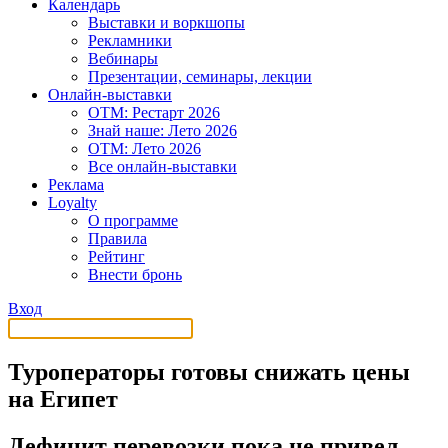
Календарь
Выставки и воркшопы
Рекламники
Вебинары
Презентации, семинары, лекции
Онлайн-выставки
OTM: Рестарт 2026
Знай наше: Лето 2026
OTM: Лето 2026
Все онлайн-выставки
Реклама
Loyalty
О программе
Правила
Рейтинг
Внести бронь
Вход
Туроператоры готовы снижать цены
на Египет
Дефицит перевозки пока не привел