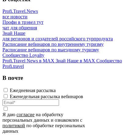
Profi.Travel.News
все новости
Профи в трэвел тут
чат для общения
Знай Наше
для регионов и создателей российского турпродукта
Расписание вебинаров по внутреннему туризму
Расписание вебинаров по выездному туризму
Сообщество Loyalty
Profi.Travel News в MAX
Знай Наше в MAX
Сообщество
Profi.travel
В почте
Ежедневная рассылка
Еженедельная рассылка вебинаров
Я даю
согласие
на обработку
персональных данных и ознакомлен с
политикой
по обработке персональных
данных