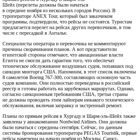
Шейх (перелеты должны были начаться
в середине ноября из нескольких городов России). В
туроператоре ANEX Tour, который был заказчиком
программы, подтвердили, что рейсы не состоятся. Туристам
предлагается перелет на рейсах других перевозчиков, в том
числе с пересадкой в Анталье.
Специалисты оператора и перевозчика не комментируют
причины сворачивания планов. А вот представители
египетской стороны отмечают, что авиационные власти
Египта не смогли дать гарантии того, что обеспечат
техническое обслуживание воздушных судов, попавших под
санкции минторга США. Напомним, в этот список включены
8 самолетов Boeing
767-300,
составляющих основную часть
судов компании. Они полностью переведены в российский
реестр и готовы работать на зарубежных маршрутах. Однако,
согласно санкционным требованиям США, третьи страны
не должны проводить этим лайнерам никакого технического
обслуживания, включая заправку и экстренный ремонт.
Планы по прямым рейсам в Хургаду и Шарм-эль-Шейх также
заявлены у авиакомпании Nordwind Airlines. Они должны
были начаться с середины сентября. Сейчас, по данным
системы бронирования туроператора PEGAS Touristik, первые
рейсы намечены на начало ноября из Москвы, Санкт-