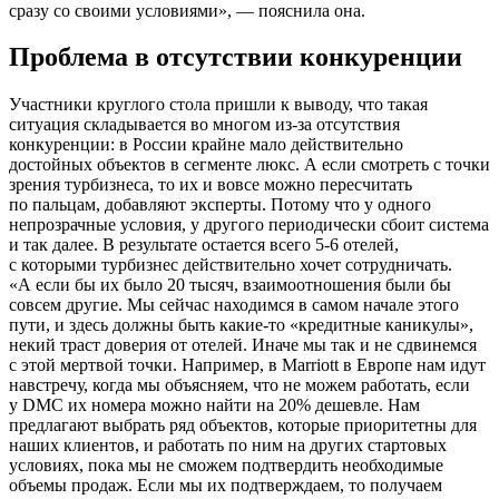
сразу со своими условиями», — пояснила она.
Проблема в отсутствии конкуренции
Участники круглого стола пришли к выводу, что такая
ситуация складывается во многом из-за отсутствия
конкуренции: в России крайне мало действительно
достойных объектов в сегменте люкс. А если смотреть с точки
зрения турбизнеса, то их и вовсе можно пересчитать
по пальцам, добавляют эксперты. Потому что у одного
непрозрачные условия, у другого периодически сбоит система
и так далее. В результате остается всего
5-6 отелей,
с которыми турбизнес действительно хочет сотрудничать.
«А если бы их было 20 тысяч, взаимоотношения были бы
совсем другие. Мы сейчас находимся в самом начале этого
пути, и здесь должны быть какие-то «кредитные каникулы»,
некий траст доверия от отелей. Иначе мы так и не сдвинемся
с этой мертвой точки. Например, в Marriott в Европе нам идут
навстречу, когда мы объясняем, что не можем работать, если
у DMC их номера можно найти на 20% дешевле. Нам
предлагают выбрать ряд объектов, которые приоритетны для
наших клиентов, и работать по ним на других стартовых
условиях, пока мы не сможем подтвердить необходимые
объемы продаж. Если мы их подтверждаем, то получаем