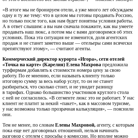
«В итоге мы не бронируем отели, а уже много лет обсуждаем
одну и ту же тему: что в целом мы готовы продавать Россию,
но только после того, как нам будет понятны условия работы.
А в ответ слышим: а вы нам сначала покажите, как вы умеете
продавать наш люкс, а потом мы с вами договоримся об этих
условиях. Пока эта ситуация не изменится, доля агентских
продаж и не станет заметно выше — отельеры сами всячески
препятствуют этому», — считают агенты.
Коммерческий директор курорта «Игора», сети отелей
«Точка на карте» (Карелия) Елена Махрова
предложила
турфирмам добавлять к стоимости номера цену за свою
работу. По ее мнению, если называть клиенту только
итоговую сумму за весь набор услуг, то он не станет
разбираться, что сколько стоит, и не увидит разницу
в тарифах. Однако большинство участников круглого стола
с ней не согласились. «В сегменте люкс это не работает. У нас
клиент не платит за некий «пакет», как в массовом туризме,
у нас возможна только прозрачная калькуляция», — пояснили
они.
Тем не менее, по словам
Елены Махровой,
агенту, с которым
пока еще нет договорных отношений, нельзя начинать
разговор с отелем с просьбы о комиссии. Но вполне можно