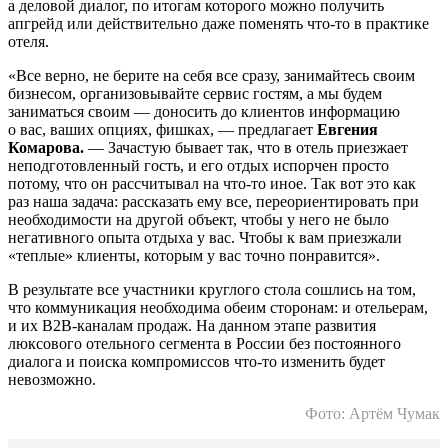
а деловой диалог, по итогам которого можно получить
апгрейд или действительно даже поменять что-то в практике
отеля.
«Все верно, не берите на себя все сразу, занимайтесь своим
бизнесом, организовывайте сервис гостям, а мы будем
заниматься своим — доносить до клиентов информацию
о вас, ваших опциях, фишках, — предлагает
Евгения
Комарова.
— Зачастую бывает так, что в отель приезжает
неподготовленный гость, и его отдых испорчен просто
потому, что он рассчитывал на что-то иное. Так вот это как
раз наша задача: рассказать ему все, переориентировать при
необходимости на другой объект, чтобы у него не было
негативного опыта отдыха у вас. Чтобы к вам приезжали
«теплые» клиенты, которым у вас точно понравится».
В результате все участники круглого стола сошлись на том,
что коммуникация необходима обеим сторонам: и отельерам,
и их B2B-каналам продаж. На данном этапе развития
люксового отельного сегмента в России без постоянного
диалога и поиска компромиссов что-то изменить будет
невозможно.
Фото: Артём Чумак