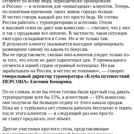
сегменте по всему миру, периодически бронировали
и Россию — в основном для «невыездных» клиентов. Теперь,
по понятным причинам, таких заявок гораздо больше.
И честно говоря, каждый раз это просто беда. Не готова
Россия работать с туроператорами и агентами. Отели
в высокий сезон не дают нам комиссию — считают, что у них
и так с продажами все неплохо. В частности, такая ситуация
ежегодно складывается в Сочи. Но и не только там.
В результате клиенту оказывается выгоднее забронировать
размещение самому по каким-то бонусам.
Вы не представляете, сколько вип-клиентов уходит только из-
за того, что отели не дают паритетных цен. У премиального
сегмента в нашей стране огромный потенциал. Но как
зарабатывать на России, я честно не понимаю», — говорит
генеральный директор туроператора «Клуба путешествий
ПЕРСОНА» Евгения Комарова.
По ее словам, если бы отели готовы были круглый год давать
туроператорам хотя бы 15%, а агентствам — 10% комиссии,
они получили бы большую отдачу от этого канала продаж.
Пока же у турбизнеса нет стимула работать бесплатно и терять
после этого клиентов — в следующий раз они просто
не станут предлагать этот объект.
Другие участники круглого стола, представляющие