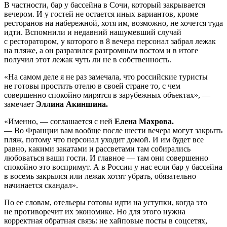
В частности, бар у бассейна в Сочи, который закрывается
вечером. И у гостей не остается иных вариантов, кроме
ресторанов на набережной, хотя им, возможно, не хочется туда
идти. Вспомнили и недавний нашумевший случай
с ресторатором, у которого в 8 вечера персонал забрал лежак
на пляже, а он разразился разгромным постом и в итоге
получил этот лежак чуть ли не в собственность.
«На самом деле я не раз замечала, что российские туристы
не готовы простить отелю в своей стране то, с чем
совершенно спокойно мирятся в зарубежных объектах», —
замечает
Эллина Акиншина.
«Именно, — соглашается с ней
Елена Махрова.
— Во Франции вам вообще после шести вечера могут закрыть
пляж, потому что персонал уходит домой. И им будет все
равно, какими закатами и рассветами там собирались
любоваться ваши гости. И главное — там они совершенно
спокойно это воспримут. А в России у нас если бар у бассейна
в восемь закрылся или лежак хотят убрать, обязательно
начинается скандал».
По ее словам, отельеры готовы идти на уступки, когда это
не противоречит их экономике. Но для этого нужна
корректная обратная связь: не хайповые посты в соцсетях,