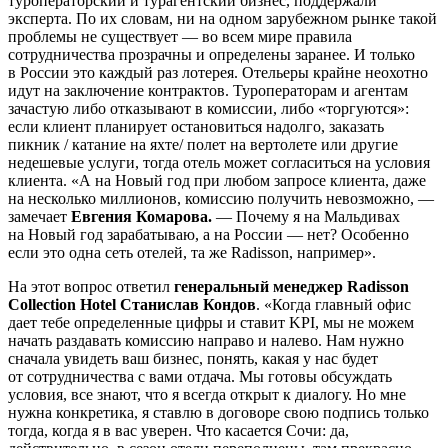
туроператорский и турагентский бизнес, поддержали
эксперта. По их словам, ни на одном зарубежном рынке такой
проблемы не существует — во всем мире правила
сотрудничества прозрачны и определены заранее. И только
в России это каждый раз лотерея. Отельеры крайне неохотно
идут на заключение контрактов. Туроператорам и агентам
зачастую либо отказывают в комиссии, либо «торгуются»:
если клиент планирует остановиться надолго, заказать
пикник / катание на яхте/ полет на вертолете или другие
недешевые услуги, тогда отель может согласиться на условия
клиента. «А на Новый год при любом запросе клиента, даже
на несколько миллионов, комиссию получить невозможно, —
замечает
Евгения Комарова.
— Почему я на Мальдивах
на Новый год зарабатываю, а на России — нет? Особенно
если это одна сеть отелей, та же Radisson, например».
На этот вопрос ответил
генеральный менеджер Radisson
Collection Hotel Станислав Кондов
. «Когда главный офис
дает тебе определенные цифры и ставит KPI, мы не можем
начать раздавать комиссию направо и налево. Нам нужно
сначала увидеть ваш бизнес, понять, какая у нас будет
от сотрудничества с вами отдача. Мы готовы обсуждать
условия, все знают, что я всегда открыт к диалогу. Но мне
нужна конкретика, я ставлю в договоре свою подпись только
тогда, когда я в вас уверен. Что касается Сочи: да,