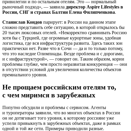
привилегии и по остальным отелям. Это — нормальный
рыночный подход», — заявила
директор Aspire Lifestyles в
России, СНГ и странах Балтии Елена Филипченкова
.
Станислав Кондов
парирует: в России на данном этапе
сложно представить себе ситуацию, в которой открылось бы
20 тысяч люксовых отелей. «Некорректно сравнивать Россию
хотя бы с Турцией, где огромные курортные зоны, удобная
логистика, где вся инфраструктура развита. Здесь таких зон
практически нет. Разве что в Сочи — да и то только потому,
что это наследие Олимпиады. Везде проблема и с дорогами,
и с инфраструктурой», — говорит он. Таким образом, корни
проблемы глубже, чем просто неразвитая конкуренция — они
в отсутствии условий для увеличения количества объектов
премиального уровня.
Не прощаем российским отелям то,
с чем миримся в зарубежных
Попутно обсудили и проблемы с сервисом. Агенты
и туроператоры заявили, что во многих объектах в России
он не дотягивает того уровня, к которому россияне уже
успели привыкнуть в зарубежных объектах, даже в рамках
одной и той же сети. Примеры приводили разные.