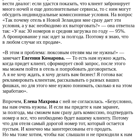
вести диалог: если удастся показать, что клиент забронирует
много ночей и еще дополнительные сервисы, то с ним могут
обсудить индивидуальные комиссионные условия. На вопрос
«Так почему отель в Новой Зеландии мне сразу дает эти
условия, а у вас необходимо их выторговать?» — она ответила
так: «У нас 30 номеров и средняя загрузка по году — 95%.
А бронирование у нас идет за полгода. Поэтому я знаю, что
в любом случае их продам».
«В этом и проблема: люксовым отелям мы не нужны!» —
замечает
Евгения Комарова.
— То есть нам нужно ждать,
когда придет клиент, сформирует свой запрос, после этого
мы можем пойти в отель и попробовать договориться.
А я не хочу ждать, я хочу делать вам бизнес! Я готова вас
рекламировать клиентам, рассказывать о разных ваших
фишках, но для этого мне нужно понимать, сколько я на этом
заработаю».
Впрочем,
Елена Махрова
с ней не согласилась. «Безусловно,
вы нам очень нужны. И если вы придете к нам заранее,
за полгода, мы сможем вам сразу дать комиссию, подтвердить
номер и все, что необходимо будет вашему клиенту. Потому
что для отеля самый дорогой номер тот, который остается
пустым. И конечно мы заинтересованы его продать.
Но мы тоже хотим, чтобы нас слышали и не приходили к нам