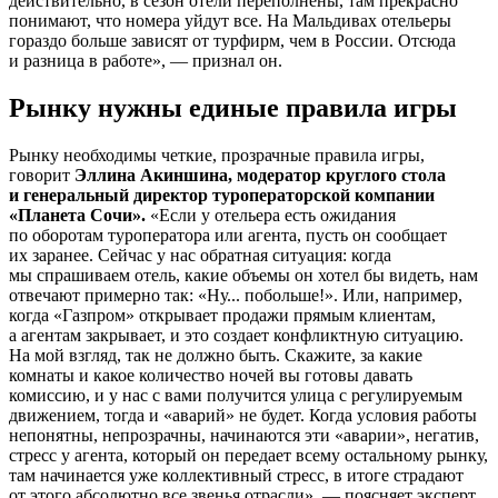
действительно, в сезон отели переполнены, там прекрасно
понимают, что номера уйдут все. На Мальдивах отельеры
гораздо больше зависят от турфирм, чем в России. Отсюда
и разница в работе», — признал он.
Рынку нужны единые правила игры
Рынку необходимы четкие, прозрачные правила игры,
говорит
Эллина Акиншина, модератор круглого стола
и генеральный директор туроператорской компании
«Планета Сочи».
«Если у отельера есть ожидания
по оборотам туроператора или агента, пусть он сообщает
их заранее. Сейчас у нас обратная ситуация: когда
мы спрашиваем отель, какие объемы он хотел бы видеть, нам
отвечают примерно так: «Ну... побольше!». Или, например,
когда «Газпром» открывает продажи прямым клиентам,
а агентам закрывает, и это создает конфликтную ситуацию.
На мой взгляд, так не должно быть. Скажите, за какие
комнаты и какое количество ночей вы готовы давать
комиссию, и у нас с вами получится улица с регулируемым
движением, тогда и «аварий» не будет. Когда условия работы
непонятны, непрозрачны, начинаются эти «аварии», негатив,
стресс у агента, который он передает всему остальному рынку,
там начинается уже коллективный стресс, в итоге страдают
от этого абсолютно все звенья отрасли», — поясняет эксперт.