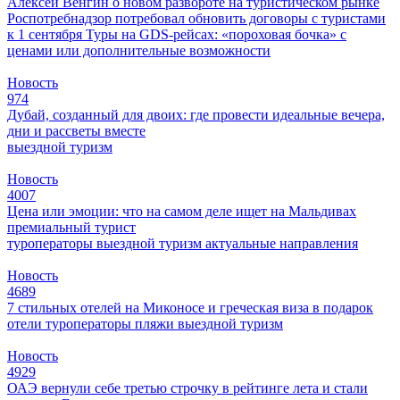
Алексей Венгин о новом развороте на туристическом рынке
Роспотребнадзор потребовал обновить договоры с туристами
к 1 сентября
Туры на GDS-рейсах: «пороховая бочка» с
ценами или дополнительные возможности
Новость
974
Дубай, созданный для двоих: где провести идеальные вечера,
дни и рассветы вместе
выездной туризм
Новость
4007
Цена или эмоции: что на самом деле ищет на Мальдивах
премиальный турист
туроператоры
выездной туризм
актуальные направления
Новость
4689
7 стильных отелей на Миконосе и греческая виза в подарок
отели
туроператоры
пляжи
выездной туризм
Новость
4929
ОАЭ вернули себе третью строчку в рейтинге лета и стали